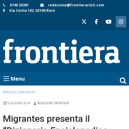
Skip
0746 25361
redazione@frontierarieti.com
Via Cintia 102, 02100 Rieti
to
content
Menu
NOTIZIE E COMUNICATI
6 GIUGNO 2014
REDAZIONE FRONTIERA
Migrantes presenta il