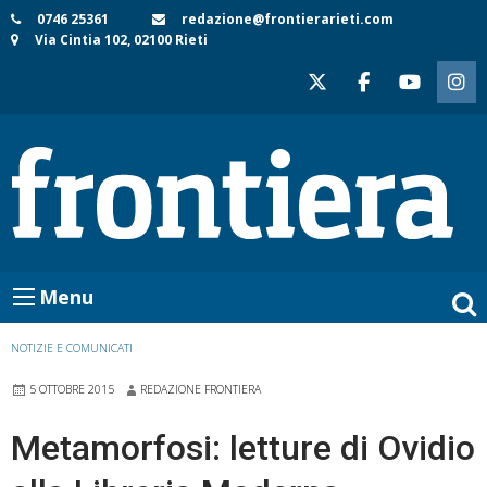
Skip
0746 25361
redazione@frontierarieti.com
Via Cintia 102, 02100 Rieti
to
content
Menu
NOTIZIE E COMUNICATI
5 OTTOBRE 2015
REDAZIONE FRONTIERA
Metamorfosi: letture di Ovidio