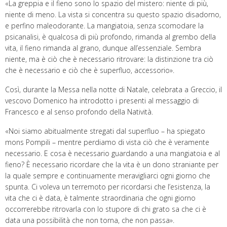
«La greppia e il fieno sono lo spazio del mistero: niente di più,
niente di meno. La vista si concentra su questo spazio disadorno,
e perfino maleodorante. La mangiatoia, senza scomodare la
psicanalisi, è qualcosa di più profondo, rimanda al grembo della
vita, il fieno rimanda al grano, dunque all’essenziale. Sembra
niente, ma è ciò che è necessario ritrovare: la distinzione tra ciò
che è necessario e ciò che è superfluo, accessorio».
Così, durante la Messa nella notte di Na
tale, celebrata a Greccio, il
vescovo Domenico ha introdotto i presenti al messaggio di
Francesco e al senso profondo della Natività.
«Noi siamo abitualmente stregati dal superfluo – ha spiegato
mons Pompili – mentre perdiamo di vista ciò che è veramente
necessario. E cosa è necessario guardando a una mangiatoia e al
fieno? È necessario ricordare che la vita è un dono straniante per
la quale sempre e continuamente meravigliarci ogni giorno che
spunta. Ci voleva un terremoto per ricordarsi che l’esistenza, la
vita che ci è data, è talmente straordinaria che ogni giorno
occorrerebbe ritrovarla con lo stupore di chi grato sa che ci è
data una possibilità che non torna, che non passa».