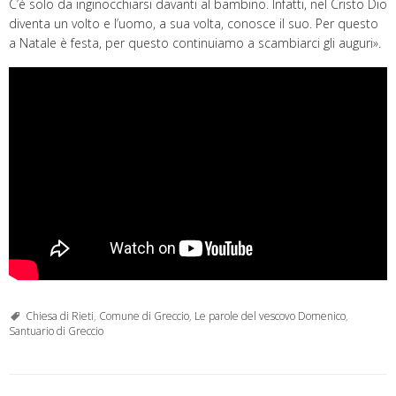
C’è solo da inginocchiarsi davanti al bambino. Infatti, nel Cristo Dio
diventa un volto e l’uomo, a sua volta, conosce il suo. Per questo
a Natale è festa, per questo continuiamo a scambiarci gli auguri».
Chiesa di Rieti
,
Comune di Greccio
,
Le parole del vescovo Domenico
,
Santuario di Greccio