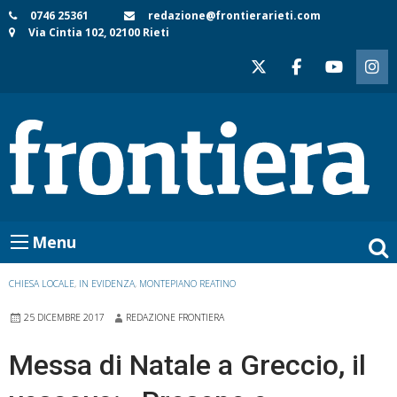
Skip
0746 25361
redazione@frontierarieti.com
Via Cintia 102, 02100 Rieti
to
content
Menu
CHIESA LOCALE
,
IN EVIDENZA
,
MONTEPIANO REATINO
25 DICEMBRE 2017
REDAZIONE FRONTIERA
Messa di Natale a Greccio, il