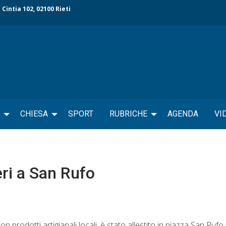
 Cintia 102, 02100 Rieti
CHIESA
SPORT
RUBRICHE
AGENDA
VI
eri a San Rufo
rodotti artigianali locali, è stato allestito in piazza San Rufo 