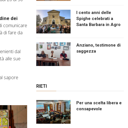
I cento anni delle
dine dei
Spighe celebrati a
Santa Barbara in Agro
a di comunicare
à di fare da
Anziano, testimone di
enienti dal
saggezza
tà alle sue
dal sapore
RIETI
Per una scelta libera e
consapevole