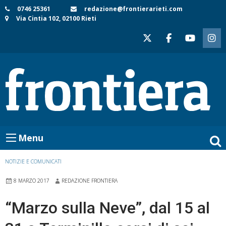
Skip
0746 25361
redazione@frontierarieti.com
Via Cintia 102, 02100 Rieti
to
content
Menu
NOTIZIE E COMUNICATI
8 MARZO 2017
REDAZIONE FRONTIERA
“Marzo sulla Neve”, dal 15 al