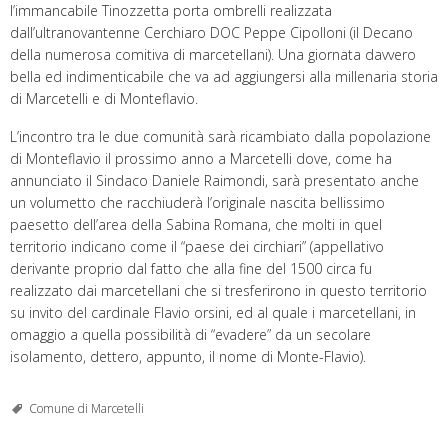
l’immancabile Tinozzetta porta ombrelli realizzata
dall’ultranovantenne Cerchiaro DOC Peppe Cipolloni (il Decano
della numerosa comitiva di marcetellani). Una giornata davvero
bella ed indimenticabile che va ad aggiungersi alla millenaria storia
di Marcetelli e di Monteflavio.
L’incontro tra le due comunità sarà ricambiato dalla popolazione
di Monteflavio il prossimo anno a Marcetelli dove, come ha
annunciato il Sindaco Daniele Raimondi, sarà presentato anche
un volumetto che racchiuderà l’originale nascita bellissimo
paesetto dell’area della Sabina Romana, che molti in quel
territorio indicano come il “paese dei circhiari” (appellativo
derivante proprio dal fatto che alla fine del 1500 circa fu
realizzato dai marcetellani che si tresferirono in questo territorio
su invito del cardinale Flavio orsini, ed al quale i marcetellani, in
omaggio a quella possibilità di “evadere” da un secolare
isolamento, dettero, appunto, il nome di Monte-Flavio).
Comune di Marcetelli