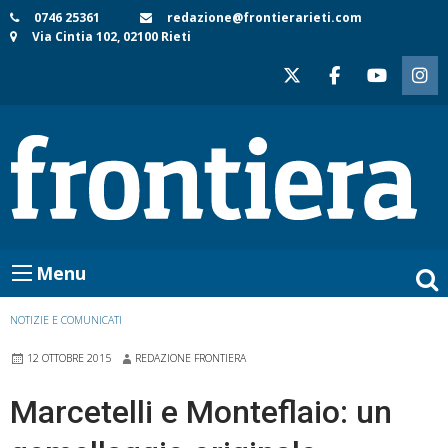
Skip
0746 25361
redazione@frontierarieti.com
Via Cintia 102, 02100 Rieti
to
content
Menu
NOTIZIE E COMUNICATI
12 OTTOBRE 2015
REDAZIONE FRONTIERA
Marcetelli e Monteflaio: un