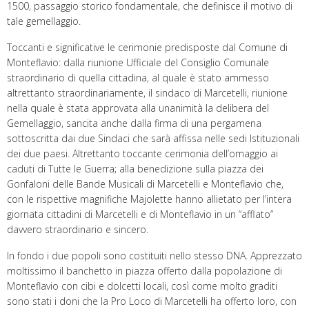
1500, passaggio storico fondamentale, che definisce il motivo di
tale gemellaggio.
Toccanti e significative le cerimonie predisposte dal Comune di
Monteflavio: dalla riunione Ufficiale del Consiglio Comunale
straordinario di quella cittadina, al quale è stato ammesso
altrettanto straordinariamente, il sindaco di Marcetelli, riunione
nella quale è stata approvata alla unanimità la delibera del
Gemellaggio, sancita anche dalla firma di una pergamena
sottoscritta dai due Sindaci che sarà affissa nelle sedi Istituzionali
dei due paesi. Altrettanto toccante cerimonia dell’omaggio ai
caduti di Tutte le Guerra; alla benedizione sulla piazza dei
Gonfaloni delle Bande Musicali di Marcetelli e Monteflavio che,
con le rispettive magnifiche Majolette hanno allietato per l’intera
giornata cittadini di Marcetelli e di Monteflavio in un “afflato”
davvero straordinario e sincero.
In fondo i due popoli sono costituiti nello stesso DNA. Apprezzato
moltissimo il banchetto in piazza offerto dalla popolazione di
Monteflavio con cibi e dolcetti locali, così come molto graditi
sono stati i doni che la Pro Loco di Marcetelli ha offerto loro, con