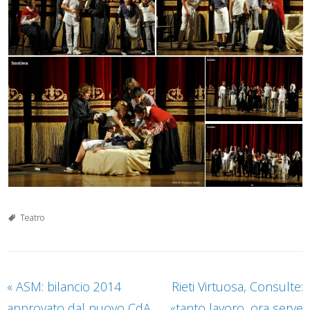
Teatro
«
ASM: bilancio 2014
Rieti Virtuosa, Consulte:
approvato dal nuovo CdA.
«tanto lavoro, ora serve