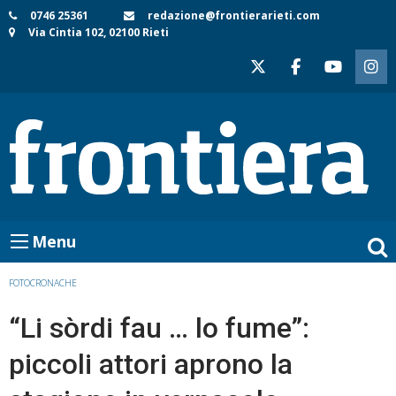
Skip
0746 25361
redazione@frontierarieti.com
Via Cintia 102, 02100 Rieti
to
content
Menu
FOTOCRONACHE
“Li sòrdi fau … lo fume”:
piccoli attori aprono la