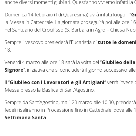
anche diversi momenti giubilari. Quest’anno vivremo infatti la 
Domenica 14 febbraio (I di Quaresima) avrà infatti luogo il “
G
la Messa in Cattedrale. La giornata proseguirà poi alle ore 16
nel Santuario del Crocifisso (S. Barbara in Agro – Chiesa Nuo
Sempre il vescovo presiederà l’Eucaristia di
tutte le domen
18.
Venerdì 4 marzo alle ore 18 sarà la volta del “
Giubileo dell
Signore
”, iniziativa che si concluderà il giorno successivo all
Il “
Giubileo con i Lavoratori e gli Artigiani
” verrà invece
Messa presso la Basilica di Sant’Agostino.
Sempre da Sant’Agostino, ma il 20 marzo alle 10.30, prenderà il 
fedeli risaliranno in Processione fino in Cattedrale, dove alle
Settimana Santa
.