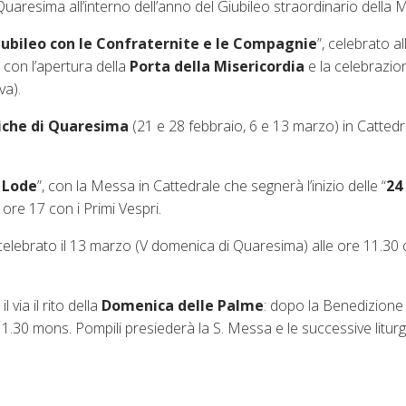
Quaresima all’interno dell’anno del Giubileo straordinario della M
iubileo con le Confraternite e le Compagnie
”, celebrato a
 con l’apertura della
Porta della Misericordia
e la celebrazio
va).
iche di Quaresima
(21 e 28 febbraio, 6 e 13 marzo) in Cattedr
a Lode
”, con la Messa in Cattedrale che segnerà l’inizio delle “
24 
e ore 17 con i Primi Vespri.
 celebrato il 13 marzo (V domenica di Quaresima) alle ore 11.30
via il rito della
Domenica delle Palme
: dopo la Benedizione 
 11.30 mons. Pompili presiederà la S. Messa e le successive liturg