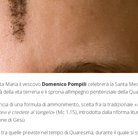
nta Maria il vescovo
Domenico Pompili
celebrerà la Santa Me
cità della vita terrena e li sprona all’impegno penitenziale della Qu
cia di una formula di ammonimento, scelta fra la tradizionale «
tevi e credete al Vangelo
» (Mc 1,15), introdotta dalla riforma litu
ione di Gesù.
ra quelle previste nel tempo di Quaresima, durante il quale si 