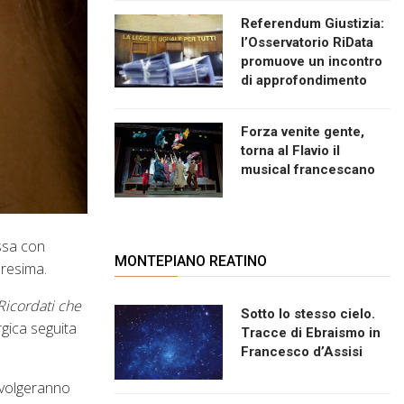
Referendum Giustizia:
l’Osservatorio RiData
promuove un incontro
di approfondimento
Forza venite gente,
torna al Flavio il
musical francescano
ssa con
MONTEPIANO REATINO
aresima.
Ricordati che
Sotto lo stesso cielo.
rgica seguita
Tracce di Ebraismo in
Francesco d’Assisi
svolgeranno