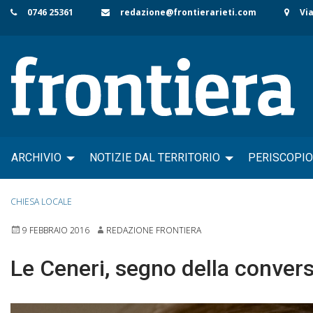
Skip
0746 25361
redazione@frontierarieti.com
Via
to
content
ARCHIVIO
NOTIZIE DAL TERRITORIO
PERISCOPIO
CHIESA LOCALE
9 FEBBRAIO 2016
REDAZIONE FRONTIERA
Le Ceneri, segno della conversi