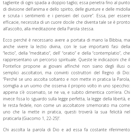
tagliente di ogni spada a doppio taglio; essa penetra fino al punto
di divisione dell’anima e dello spirito, delle giunture e delle midolla
e scruta i sentimenti e i pensieri del cuore”. Essa, per essere
efficacie, necessita di un cuore docile che diventa tale se è pronto
all’ascolto, alla meditazione della Parola stessa.
Ecco perché è necessario avere a portata di mano la Bibbia, ma
anche vivere la lectio divina, con le sue importanti fasi della
“lectio”, della “meditatio”, dell’ “oratio” e della “contemplatio”, che
rappresentano un percorso spirituale. Queste le indicazioni che il
Pontefice propone ai giovani affinché non siano degli illusi o
semplici ascoltatori, ma convinti costruttori del Regno di Dio:
“Perché se uno ascolta soltanto e non mette in pratica la Parola,
somiglia a un uomo che osserva il proprio volto in uno specchio:
appena s’è osservato, se ne va, e subito dimentica com’era. Chi
invece fissa lo sguardo sulla legge perfetta, la legge della libertà, e
le resta fedele, non come un ascoltatore smemorato ma come
uno che la mette in pratica, questi troverà la sua felicità nel
praticarla (Giacomo 1, 22-25)”.
Chi ascolta la parola di Dio e ad essa fa costante riferimento