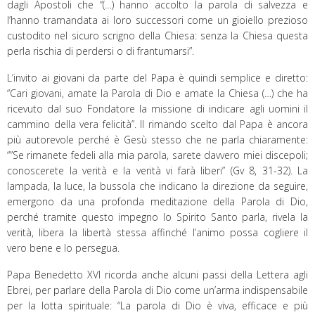
dagli Apostoli che “(…) hanno accolto la parola di salvezza e
l’hanno tramandata ai loro successori come un gioiello prezioso
custodito nel sicuro scrigno della Chiesa: senza la Chiesa questa
perla rischia di perdersi o di frantumarsi”.
L’invito ai giovani da parte del Papa è quindi semplice e diretto:
“Cari giovani, amate la Parola di Dio e amate la Chiesa (…) che ha
ricevuto dal suo Fondatore la missione di indicare agli uomini il
cammino della vera felicità”. Il rimando scelto dal Papa è ancora
più autorevole perché è Gesù stesso che ne parla chiaramente:
“”Se rimanete fedeli alla mia parola, sarete davvero miei discepoli;
conoscerete la verità e la verità vi farà liberi” (Gv 8, 31-32). La
lampada, la luce, la bussola che indicano la direzione da seguire,
emergono da una profonda meditazione della Parola di Dio,
perché tramite questo impegno lo Spirito Santo parla, rivela la
verità, libera la libertà stessa affinché l’animo possa cogliere il
vero bene e lo persegua.
Papa Benedetto XVI ricorda anche alcuni passi della Lettera agli
Ebrei, per parlare della Parola di Dio come un’arma indispensabile
per la lotta spirituale: “La parola di Dio è viva, efficace e più