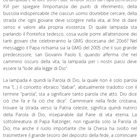
XVI per spiegare l’importanza dei punti di riferimento, della
bussola indispensabile che ciascun uomo dovrebbe cercare, della
strada che ogni giovane deve scorgere nella vita, al fine di dare
senso e valore alla propria esistenza. Di quale lampada sta
parlando il Pontefice tedesco, cosa vuole porre all’attenzione dei
tanti giovani che celebreranno la GMG diocesana del 20o6? Nel
messaggio il Papa richiama sia la GMG del 2005 che il suo grande
predecessore, san Giovanni Paolo II, quando afferma che nel
cammino oscuro della vita, la lampada per i nostri passi deve
essere la “lode alla legge di Dio”.
La lampada è quindi la Parola di Dio, la quale non è solo parola
ma “(…) il concetto ebraico “dabar”, abitualmente tradotto con il
termine “parola”, sta a significare tanto parola che atto. Dio dice
ciò che fa e fa ciò che dice”. Camminare nella fede cristiana,
trovare la strada verso la Patria celeste, significa quindi nutrirci
della Parola di Dio, inseparabile dal Pane di vita eterna. La
sottolineatura di Papa Ratzinger, non riguarda solo la Parola di
Dio, ma anche il ruolo importante che la Chiesa ha svolto nel
trasmettere il grande tesoro del deposito della fede, a cominciare