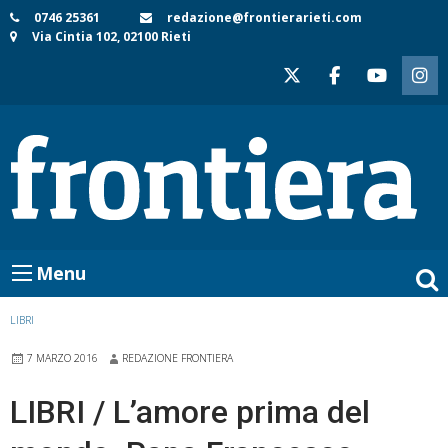
Skip
0746 25361
redazione@frontierarieti.com
Via Cintia 102, 02100 Rieti
to
content
Menu
LIBRI
7 MARZO 2016
REDAZIONE FRONTIERA
LIBRI / L’amore prima del