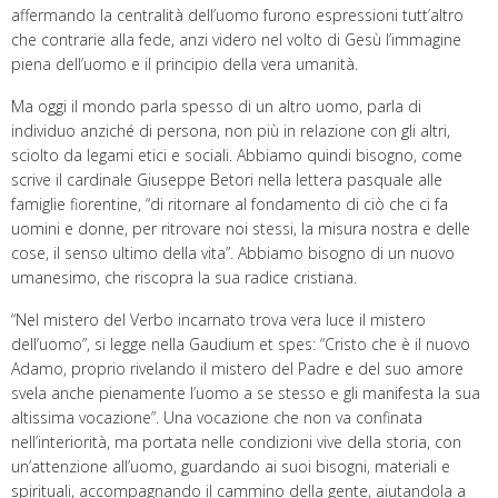
affermando la centralità dell’uomo furono espressioni tutt’altro
che contrarie alla fede, anzi videro nel volto di Gesù l’immagine
piena dell’uomo e il principio della vera umanità.
Ma oggi il mondo parla spesso di un altro uomo, parla di
individuo anziché di persona, non più in relazione con gli altri,
sciolto da legami etici e sociali. Abbiamo quindi bisogno, come
scrive il cardinale Giuseppe Betori nella lettera pasquale alle
famiglie fiorentine, “di ritornare al fondamento di ciò che ci fa
uomini e donne, per ritrovare noi stessi, la misura nostra e delle
cose, il senso ultimo della vita”. Abbiamo bisogno di un nuovo
umanesimo, che riscopra la sua radice cristiana.
“Nel mistero del Verbo incarnato trova vera luce il mistero
dell’uomo”, si legge nella Gaudium et spes: “Cristo che è il nuovo
Adamo, proprio rivelando il mistero del Padre e del suo amore
svela anche pienamente l’uomo a se stesso e gli manifesta la sua
altissima vocazione”. Una vocazione che non va confinata
nell’interiorità, ma portata nelle condizioni vive della storia, con
un’attenzione all’uomo, guardando ai suoi bisogni, materiali e
spirituali, accompagnando il cammino della gente, aiutandola a