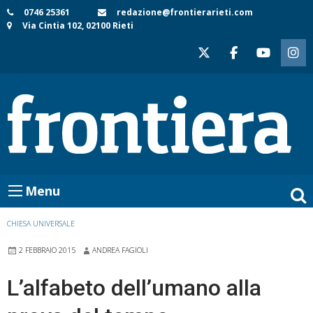
Skip
0746 25361
redazione@frontierarieti.com
Via Cintia 102, 02100 Rieti
to
content
Menu
CHIESA UNIVERSALE
2 FEBBRAIO 2015
ANDREA FAGIOLI
L’alfabeto dell’umano alla