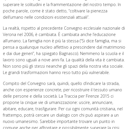
superare le solitudini e la frammentazione del nostro tempo. In
poche parole, come è stato detto, “coltivare la pienezza
dell’umano nelle condizioni esistenziali attuali”.
La realtà, rispetto al precedente Convegno ecclesiale nazionale di
Verona nel 2006, è cambiata. È cambiata anche l’educazione
all’umano. La famiglia non è più la stessa (“Si dice famiglia, ma si
pensa a qualunque nucleo affettivo a prescindere dal matrimonio
e dai due generi”, ha spiegato Bagnasco). Nemmeno la scuola e il
lavoro sono uguali a nove anni fa. La qualità della vita è cambiata.
Non sono più gli stessi neanche gli spazi della nostra vita sociale.
Le grandi trasformazioni hanno reso tutto più vulnerabile.
Compito del Convegno sarà, quindi, quello d’indicare la strada,
anche con esperienze concrete, per ricostruire il tessuto umano
delle persone e della società. La Traccia per Firenze 2015 ci
propone la cinque vie di umanizzazione: uscire, annunciare,
abitare, educare, trasfigurare. Per cui ogni comunità cristiana, nel
frattempo, potrà cercare un dialogo con chi può aspirare a un
nuovo umanesimo. Sarebbe importante trovare un punto in
comune anche per affrontare e possibilmente superare la crisi