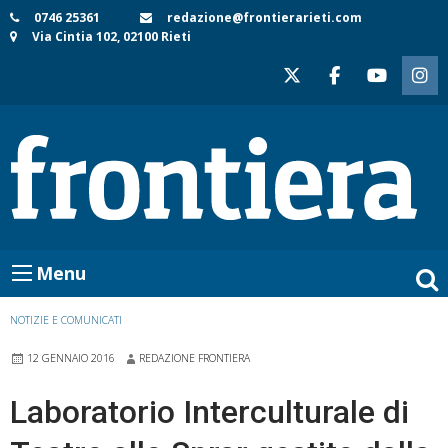
Skip
0746 25361
redazione@frontierarieti.com
Via Cintia 102, 02100 Rieti
to
content
Menu
NOTIZIE E COMUNICATI
12 GENNAIO 2016
REDAZIONE FRONTIERA
Laboratorio Interculturale di