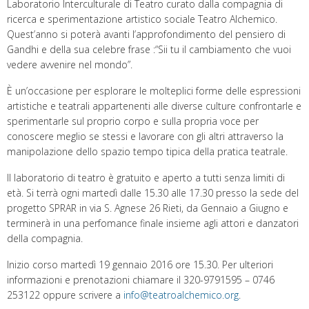
Laboratorio Interculturale di Teatro curato dalla compagnia di
ricerca e sperimentazione artistico sociale Teatro Alchemico.
Quest’anno si poterà avanti l’approfondimento del pensiero di
Gandhi e della sua celebre frase :“Sii tu il cambiamento che vuoi
vedere avvenire nel mondo”.
È un’occasione per esplorare le molteplici forme delle espressioni
artistiche e teatrali appartenenti alle diverse culture confrontarle e
sperimentarle sul proprio corpo e sulla propria voce per
conoscere meglio se stessi e lavorare con gli altri attraverso la
manipolazione dello spazio tempo tipica della pratica teatrale.
Il laboratorio di teatro è gratuito e aperto a tutti senza limiti di
età. Si terrà ogni martedì dalle 15.30 alle 17.30 presso la sede del
progetto SPRAR in via S. Agnese 26 Rieti, da Gennaio a Giugno e
terminerà in una perfomance finale insieme agli attori e danzatori
della compagnia.
Inizio corso martedì 19 gennaio 2016 ore 15.30. Per ulteriori
informazioni e prenotazioni chiamare il 320-9791595 – 0746
253122 oppure scrivere a
info@teatroalchemico.org
.