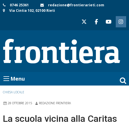
Skip
0746 25361
redazione@frontierarieti.com
Via Cintia 102, 02100 Rieti
to
content
Menu
CHIESA LOCALE
28 OTTOBRE 2015
REDAZIONE FRONTIERA
La scuola vicina alla Caritas