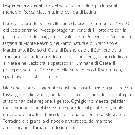
l’esperienza adrenalinica del volo con la zipline più lunga al
mondo di Rocca Massima, in provincia di Latina.
L’arte e natura dei Siti e delle candidature al Patrimonio UNESCO
del Lazio saranno invece protagonisti venerdì 11 ottobre con la
presentazione del borgo medievale di San Pellegrino di Viterbo, la
faggeta di Monte Raschio nel Parco naturale di Bracciano e
Martignano, il Borgo di Civita di Bagnoregio e il Sentiero della
Transumanza nelle terre di Amatrice. Il pomeriggio sarà dedicato
al Natale nel Lazio tra le spettacolari luminarie di Gaeta, il
presepe vivente di Greccio, quello subacqueo di Rivodutri e gli
sport invernali sul Terminillo.
Filo conduttore alle giornate fieristiche sarà il Lazio da gustare con
l’assaggio di olio, vino e, per la prima volta, di uno dei prodotti più
straordinari della regione: il gelato. Ogni giorno maestri gelatieri
mostreranno al pubblico come si produce il gelato artigianale
utilizzando i prodotti tipici del territorio, dal gusto al Moscato di
Terracina alla granella di nocciola viterbese, dal marrone
antrodocano all’amaretto di Guarcino.