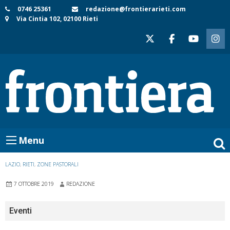
Skip
0746 25361
redazione@frontierarieti.com
Via Cintia 102, 02100 Rieti
to
content
Menu
LAZIO
,
RIETI
,
ZONE PASTORALI
7 OTTOBRE 2019
REDAZIONE
Eventi