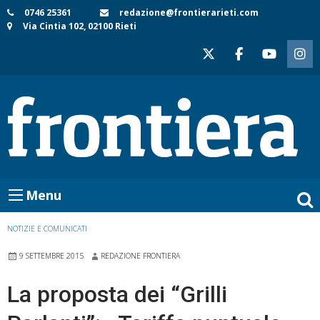
Skip
0746 25361
redazione@frontierarieti.com
Via Cintia 102, 02100 Rieti
to
content
Menu
NOTIZIE E COMUNICATI
9 SETTEMBRE 2015
REDAZIONE FRONTIERA
La proposta dei “Grilli