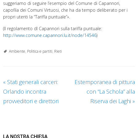
suggeriamo di seguire l’esempio del Comune di Capannori,
capofila dei Comuni Virtuosi, che ha da tempo deliberato per i
propri utenti la “Tariffa puntuale”».
(Il regolamento dI Capannori sulla tariffa puntuale:
http://www.comune.capannori.lu.it/node/14546
)
Ambiente
,
Politica e partiti
,
Rieti
«
Stati generali carceri:
Estemporanea di pittura
Orlando incontra
con “La Schola” alla
provveditori e direttori
Riserva dei Laghi
»
LA NOSTRA CHIESA