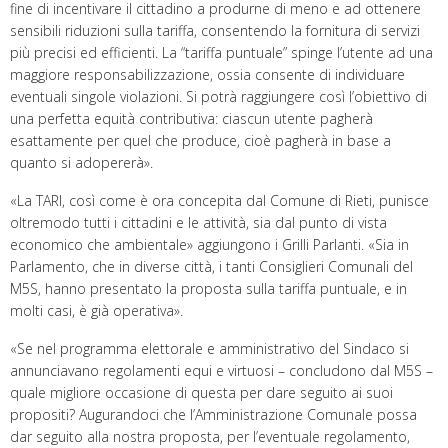
fine di incentivare il cittadino a produrne di meno e ad ottenere
sensibili riduzioni sulla tariffa, consentendo la fornitura di servizi
più precisi ed efficienti. La “tariffa puntuale” spinge l’utente ad una
maggiore responsabilizzazione, ossia consente di individuare
eventuali singole violazioni. Si potrà raggiungere così l’obiettivo di
una perfetta equità contributiva: ciascun utente pagherà
esattamente per quel che produce, cioè pagherà in base a
quanto si adopererà».
«La TARI, così come è ora concepita dal Comune di Rieti, punisce
oltremodo tutti i cittadini e le attività, sia dal punto di vista
economico che ambientale» aggiungono i Grilli Parlanti. «Sia in
Parlamento, che in diverse città, i tanti Consiglieri Comunali del
M5S, hanno presentato la proposta sulla tariffa puntuale, e in
molti casi, è già operativa».
«Se nel programma elettorale e amministrativo del Sindaco si
annunciavano regolamenti equi e virtuosi – concludono dal M5S –
quale migliore occasione di questa per dare seguito ai suoi
propositi? Augurandoci che l’Amministrazione Comunale possa
dar seguito alla nostra proposta, per l’eventuale regolamento,