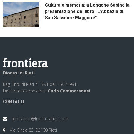
Cultura e memoria: a Longone Sabino la
presentazione del libro “L’Abbazia di
San Salvatore Maggiore”
Diocesi di Rieti
Reg. Trib. di Rieti n. 1/91 del 16/3/1991.
Direttore responsabile
Carlo Cammoranesi
CONTATTI
redazione@frontierarieti.com
Via Cintia 83, 02100 Rieti