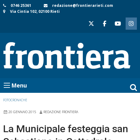
Skip
0746 25361
redazione@frontierarieti.com
Via Cintia 102, 02100 Rieti
to
content
Menu
FOTOCRONACHE
20 GENNAIO 2015
REDAZIONE FRONTIERA
La Municipale festeggia san