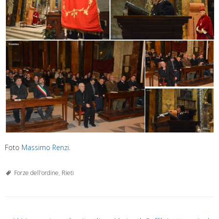
Foto
Massimo Renzi
.
Forze dell'ordine
,
Rieti