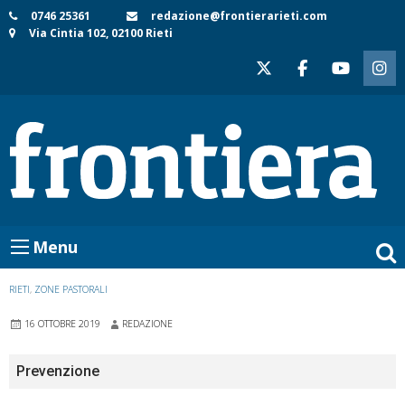
Skip
0746 25361
redazione@frontierarieti.com
Via Cintia 102, 02100 Rieti
to
content
Menu
RIETI
,
ZONE PASTORALI
16 OTTOBRE 2019
REDAZIONE
Prevenzione