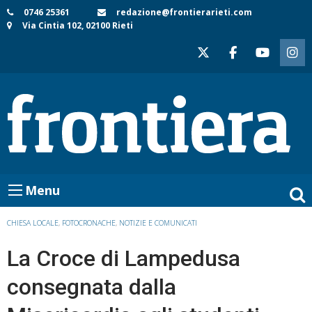
Skip
0746 25361
redazione@frontierarieti.com
Via Cintia 102, 02100 Rieti
to
content
Menu
CHIESA LOCALE
,
FOTOCRONACHE
,
NOTIZIE E COMUNICATI
La Croce di Lampedusa
consegnata dalla