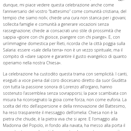
dunque, mi piace vedere questa celebrazione anche come
l’anniversario del vostro “battesimo” come comunità cristiana, del
tempio che siamo noi!»; chiede una cura non stanca per i giovani;
sollecita famiglie e comunità a generare vocazioni senza
rassegnazione; chiede ai consacrati uno stile di prossimità che
sappia «gioire con chi gioisce, piangere con chi piange». E, con
un’immagine domestica per Rieti, ricorda che la città poggia sulla
Salaria: essere «sale della terra» non è un vezzo spirituale, ma il
compito di «dare sapore e garantire il gusto evangelico di quanto
operiamo nella nostra Chiesa».
La celebrazione ha custodito questa trama con semplicità. I canti,
eseguiti a voce piena dal coro diocesano diretto da suor Giuditta
con tutta la passione sonora di Lorenzo all’organo, hanno
sostenuto l’assemblea senza sovrapporsi; la pace scambiata con
misura ha riconsegnato la gioia come forza, non come euforia. La
scelta del rito dell’aspersione e della rinnovazione del Battesimo,
ha reso trasparente il messaggio dell’omelia: Chiesa non è la
pietra che chiude, è la pietra viva che si apre. E l’omaggio alla
Madonna del Popolo, in fondo alla navata, ha messo alla porta il