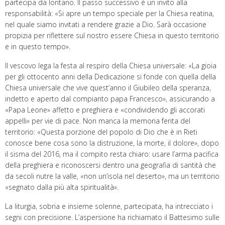
partecipa da lontano. Il passo successivo è un invito alla
responsabilità: «Si apre un tempo speciale per la Chiesa reatina,
nel quale siamo invitati a rendere grazie a Dio. Sarà occasione
propizia per riflettere sul nostro essere Chiesa in questo territorio
e in questo tempo».
Il vescovo lega la festa al respiro della Chiesa universale: «La gioia
per gli ottocento anni della Dedicazione si fonde con quella della
Chiesa universale che vive quest’anno il Giubileo della speranza,
indetto e aperto dal compianto papa Francesco», assicurando a
«Papa Leone» affetto e preghiera e «condividendo gli accorati
appelli» per vie di pace. Non manca la memoria ferita del
territorio: «Questa porzione del popolo di Dio che è in Rieti
conosce bene cosa sono la distruzione, la morte, il dolore», dopo
il sisma del 2016, ma il compito resta chiaro: usare l’arma pacifica
della preghiera e riconoscersi dentro una geografia di santità che
da secoli nutre la valle, «non un’isola nel deserto», ma un territorio
«segnato dalla più alta spiritualità».
La liturgia, sobria e insieme solenne, partecipata, ha intrecciato i
segni con precisione. L’aspersione ha richiamato il Battesimo sulle