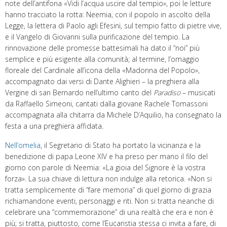
note dell’antifona «Vidi l’acqua uscire dal tempio», poi le letture
hanno tracciato la rotta: Neemia, con il popolo in ascolto della
Legge, la lettera di Paolo agli Efesini, sul tempio fatto di pietre vive,
e il Vangelo di Giovanni sulla purificazione del tempio. La
rinnovazione delle promesse battesimali ha dato il “noi” più
semplice e più esigente alla comunità; al termine, l’omaggio
floreale del Cardinale all’icona della «Madonna del Popolo»,
accompagnato dai versi di Dante Alighieri – la preghiera alla
Vergine di san Bernardo nell’ultimo canto del
Paradiso
– musicati
da Raffaello Simeoni, cantati dalla giovane Rachele Tomassoni
accompagnata alla chitarra da Michele D’Aquilio, ha consegnato la
festa a una preghiera affidata.
Nell’omelia
, il Segretario di Stato ha portato la vicinanza e la
benedizione di papa Leone XIV e ha preso per mano il filo del
giorno con parole di Neemia: «La gioia del Signore è la vostra
forza». La sua chiave di lettura non indulge alla retorica. «Non si
tratta semplicemente di “fare memoria” di quel giorno di grazia
richiamandone eventi, personaggi e riti. Non si tratta neanche di
celebrare una “commemorazione” di una realtà che era e non è
più; si tratta, piuttosto, come l’Eucaristia stessa ci invita a fare, di