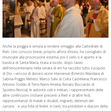
Anche la pioggia è venuta a rendere omaggio alla Cattedrale di
Rieti. Uno scroscio breve, proprio all’ora d’inizio, ha consigliato di
rinunciare alla processione esterna; poi il cielo si è aperto e la
basilica di Santa Maria, tirata a lucido, dopo l’avvio
dell’ottocentenario nella serata di ieri ha raccolto tutto il popolo
di Dio: i vescovi di diocesi vicine intervenuti (Ernesto Mandara di
Sabina-Poggio Mirteto, Marco Salvi di Civita Castellana, Francesco
Antonio Soddu di Terni-Narni-Amelia, Renato Boccardo di
Spoleto-Norcia), le autorità civili e militari, i rappresentanti delle
altre confessioni cristiane presenti a Rieti e di altre fedi,
rappresentanze di malati e disabili, migranti, detenuti del
carcere… e una folla di fedeli. In tanti, tra presbiteri e diaconi della