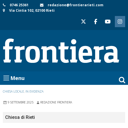
Skip
0746 25361
redazione@frontierarieti.com
Via Cintia 102, 02100 Rieti
to
content
Menu
CHIESA LOCALE
,
IN EVIDENZA
9 SETTEMBRE 2025
REDAZIONE FRONTIERA
Chiesa di Rieti