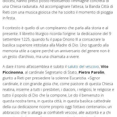
diocesi, hanno preso posto restituendo l’immagine concreta di
una Chiesa radunata. Ad accompagnare l’attesa, la Banda Città di
Rieti con una musica gioiosa che ha sciolto il momento di pioggia
in festa.
Il contesto è quello di un compleanno che parla alla storia e al
presente. Il libretto liturgico ricorda l’origine: la dedicazione del 9
settembre 1225, quando fu il papa Onorio III a consacrare la
basilica superiore intitolata alla Madre di Dio. Uno sguardo alla
memoria utile a capire perché un anniversario del genere non è
un gesto d’archivio, ma una chiamata a vivere.
A dare il tono all’assemblea è subito il
saluto del vescovo
,
Vito
Piccinonna
, al cardinale Segretario di Stato,
Pietro Parolin
,
giunto a Rieti per presiedere la solenne Eucaristia. «Signor
cardinale, è con grande gioia che, come pastore di questa Chiesa
reatina, insieme a tutti i presbiteri, i diaconi, i religiosi, le religiose e
tutto il popolo di Dio che la compone, Le do il benvenuto in
questa nostra terra, in questa città, in questa basilica cattedrale
della cui dedicazione ricorre proprio oggi l’ottavo centenario»; un
abbraccio che si allarga ai confratelli vescovi, alle autorità e a chi