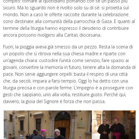
compito: tornare al quotidiano portando con sé un passo più
sicuro. Ma lo sguardo non è rivolto solo su di sé: si proietta sul
mondo. Non a caso le offerte raccolte durante la celebrazione
sono destinate alla comunità della parrocchia di Gaza. E quanti al
termine della liturgia hanno espresso il desiderio di contribuire
ancora possono rivolgersi alla Caritas diocesana.
Fuori, la pioggia aveva già smesso da un pezzo. Resta la scena di
un popolo che si ritrova nella sua chiesa madre e riparte con
un’agenda chiara: custodire l’unità come servizio, fare spazio ai
giovani, convertire la memoria in futuro, tenere alta la domanda di
pace. Non serve aggiungere orpelli: basta il respiro di una città
che, da secoli, impara a farsi tempio. Oggi lo ha detto con una
liturgia precisa e con parole ferme. L’impegno è a proseguire con
gesti che sappiano, uno alla volta, restituire gusto. Perché qui,
davvero, la gioia del Signore è forza che non passa.