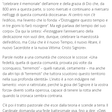
“celebrare il memoriale” dell’amore e della grazia di Dio che, da
800 anni a questa parte, si sono riversati e continuano a riversarsi
nell’oggi di questa comunità diocesana». Al centro non c’è
l’edificio, ma l’evento che lo fonda: «“Distruggete questo tempio e
in tre giorni lo farò risorgere”. Ma egli parlava del tempio del suo
corpo». Da qui la sintesi: «Festeggiare l’anniversario della
dedicazione non vuol dire, dunque, celebrare la maestosità
dell’edificio, ma Colui che è il nuovo Tempio, il nuovo Altare, il
nuovo Sacerdote e la nuova Vittima: Cristo Signore».
Parole rivolte a una comunità che conosce le scosse: «Una
fedeltà, quella di questa comunità, provata più volte da
sconquassi, “terremoti” – quelli naturali, certamente – ma anche
da altri tipi di “terremoti” che tuttora scuotono questo territorio
nella sua profonda identità». L’invito è a non indulgere nel
lamento: «non vi rattristate, perché la gioia del Signore è la vostra
forza» diventi scelta operosa, capace di tenere la rotta anche
quando la cronaca sembra contraria.
C’è poi il tratto pastorale che esce dalla teoria e scende a terra. Il
Cardinale domanda una fede battesimale viva, fino a dire: «Oggi,