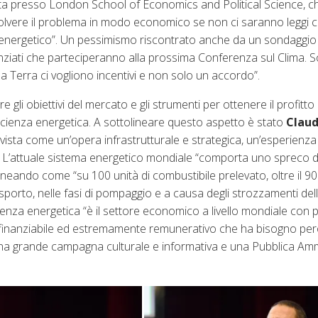
ta presso London School of Economics and Political Science, ch
risolvere il problema in modo economico se non ci saranno leggi 
o energetico”. Un pessimismo riscontrato anche da un sondaggi
ienziati che parteciperanno alla prossima Conferenza sul Clima. 
 la Terra ci vogliono incentivi e non solo un accordo”.
e gli obiettivi del mercato e gli strumenti per ottenere il profitt
icienza energetica. A sottolineare questo aspetto è stato
Claud
vista come un’opera infrastrutturale e strategica, un’esperienza
e”. L’attuale sistema energetico mondiale “comporta uno spreco d
neando come “su 100 unità di combustibile prelevato, oltre il 90
rasporto, nelle fasi di pompaggio e a causa degli strozzamenti dell
cienza energetica “è il settore economico a livello mondiale con p
utofinanziabile ed estremamente remunerativo che ha bisogno per
 una grande campagna culturale e informativa e una Pubblica Am