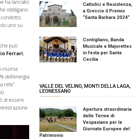
e ha lanciato
Cattolici e Resistenza,
che obbligano
a Greccio il Premio
o condotto
“Santa Barbara 2024”
Solo uno su
Contigliano, Banda
o che può
Musicale e Majorettes
io Ferrari
,
in festa per Santa
Cecilia
i risorse
% dell’energia
a rete”.
VALLE DEL VELINO, MONTI DELLA LAGA,
LEONESSANO
iù
ò di essere
ministrazione
Apertura straordinaria
delle Terme di
Vespasiano per le
Giornate Europee del
Patrimonio