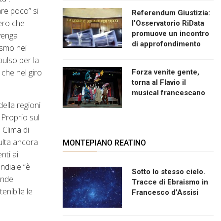
are poco” si
Referendum Giustizia:
ero che
l’Osservatorio RiData
promuove un incontro
 venga
di approfondimento
ismo nei
pulso per la
 che nel giro
Forza venite gente,
torna al Flavio il
musical francescano
ella regioni
 Proprio sul
 Clima di
isulta ancora
MONTEPIANO REATINO
nti ai
ndiale “è
Sotto lo stesso cielo.
ande
Tracce di Ebraismo in
enibile le
Francesco d’Assisi