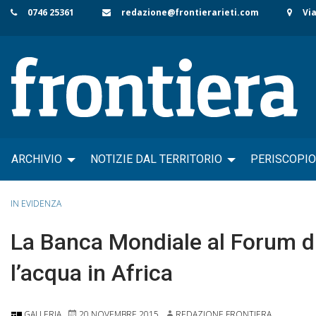
Skip
0746 25361
redazione@frontierarieti.com
Via
to
content
ARCHIVIO
NOTIZIE DAL TERRITORIO
PERISCOPIO
IN EVIDENZA
La Banca Mondiale al Forum di R
l’acqua in Africa
GALLERIA
20 NOVEMBRE 2015
REDAZIONE FRONTIERA