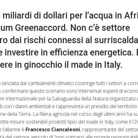
iliardi di dollari per l’acqua in Afr
rum Greenaccord. Non c’è settore
aro dai rischi connessi al surriscal
 investire in efficienza energetica. E
re in ginocchio il made in Italy.
 lanciata dai cambiamenti climatici costringe tutti i settori a corre
ni. A confermare questo scenario sono intervenuti esperti di econ
orum Internazionale per la Salvaguardia della Natura organizzato
nti con i danni ambientali e rappresenta un presidio del territori
 della Terra. La filiera agricola nel corso degli ultimi anni ha s
e misure sostenibili prodotti tipici del made in Italy, come il Chi
 l’allarme è
Francesco Ciancaleoni
, rappresentante del setto
tà del settore agricolo di “non sottrarsi alle proprie responsabili