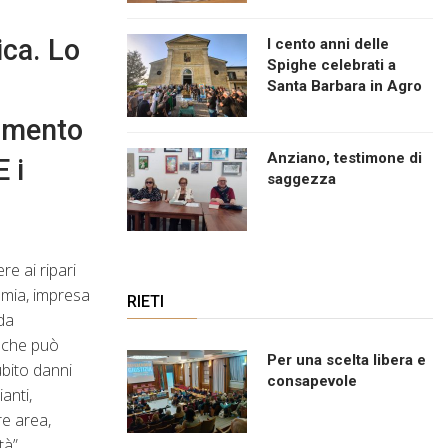
ica. Lo
I cento anni delle
Spighe celebrati a
Santa Barbara in Agro
damento
Anziano, testimone di
 i
saggezza
re ai ripari
omia, impresa
RIETI
 da
o che può
Per una scelta libera e
ubito danni
consapevole
anti,
re area,
tà”.