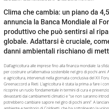
Clima che cambia: un piano da 4,5 m
annuncia la Banca Mondiale al Fo
produttivo che può sentirsi al rip
globale. Adattarsi è cruciale, come
danni ambientali rischiano di mette
Dall’agricoltura alle imprese fino alla finanza mondiale: la sfida
per costruire un’alternativa sostenibile nel giro di pochi an
e agricoltura, intervenuti nella giornata conclusiva del XII F
Greenaccord a Rieti. L’agricoltura è stata la prima a fare i co
ricoprire un ruolo fondamentale in termini di cura e prevenzione
devastanti dai cambiamenti climatici e “se non saranno introdott
potrebbero cambiare sapore nel giro di pochi anni”. A lanciare
ambiente e territorio di Coldiretti, che ha sottolineato la volon