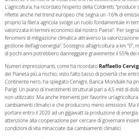
L’agricoltura, ha ricordato l’esperto della Coldiretti, “produce
riflette anche nel trend europeo che segna un -16% di emiss
proprio la filiera agricola svolge un ruolo fondamentale in 
valorizzata in termini economici dal nostro Paese”. Per segn
fenomeni di mitigazione climatica attraverso la valorizzazio
gestione dell’agroenergia”. Sostegno all’agricoltura a km “0”, 
di pochi anni potrebbero danneggiare gravemente il 55% dei rac
Numeri impressionanti, come ha ricordato
Raffaello Cervig
del Pianeta più a rischio, visto l’alto tasso di povertà che ent
Continente nero, ha spiegato Cervigni, Banca Mondiale ha pre
Parigi. Un piano di investimenti strutturali pari a 4,5 mld di dolla
non utilizzato. Ma anche interventi per favorire un’agricoltura
cambiamenti climatici e che producono meno emissioni. Ma il
portare entro il 2020 ad un gigawatt la produzione di energia
attenzione alla cooperazione per cercare di governare insie
condizioni di vita minacciate dai cambiamenti climatici.