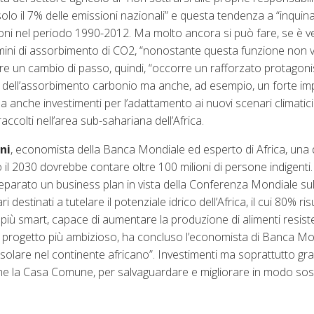
 solo il 7% delle emissioni nazionali” e questa tendenza a “inquin
ioni nel periodo 1990-2012. Ma molto ancora si può fare, se è v
termini di assorbimento di CO2, “nonostante questa funzione non
are un cambio di passo, quindi, “occorre un rafforzato protagon
ne dell’assorbimento carbonio ma anche, ad esempio, un forte im
ma anche investimenti per l’adattamento ai nuovi scenari climatici
colti nell’area sub-sahariana dell’Africa.
ni
, economista della Banca Mondiale ed esperto di Africa, una d
ro il 2030 dovrebbe contare oltre 100 milioni di persone indigenti.
parato un business plan in vista della Conferenza Mondiale sul
ri destinati a tutelare il potenziale idrico dell’Africa, il cui 80% r
 più smart, capace di aumentare la produzione di alimenti resiste
 progetto più ambizioso, ha concluso l’economista di Banca Mo
 solare nel continente africano”. Investimenti ma soprattutto gr
me la Casa Comune, per salvaguardare e migliorare in modo sost