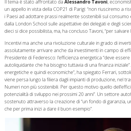
Il tema è stato affrontato da
Alessandro Tavoni
, economis
un appello in vista della COP21 di Parigi: “non riusciremo a 
i Paesi ad adottare prassi realmente sostenibili sul consum
dalla London School sulle aspettative dei delegati e degli sc
dieci si dice possibilista, ma, ha concluso Tavoni, “per salvare
Incentivi ma anche una rivoluzione culturale in grado di invertir
assolutamente arrivare anche da investimenti in campo di eff
Presidente di Federesco: l’efficienza energetica “deve essere 
autoliquidante che ha bisogno tuttavia di una finanza inizial
energetiche e quindi economiche”, ha spiegato Ferrari, sottoli
viene persa lungo la filiera dagli impianti di produzione, nel t
Numeri non più sostenibili. Per questo motivo quello dell’effi
potenzialità di sviluppo nei prossimi 20 anni”. Un settore a
sostenuto attraverso la creazione di “un fondo di garanzia,
che per prima inizi a dare il buon esempio”.