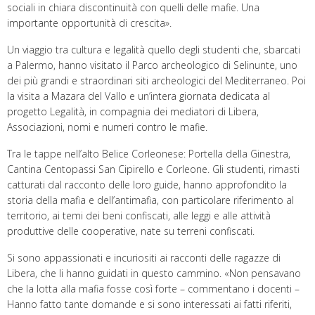
sociali in chiara discontinuità con quelli delle mafie. Una
importante opportunità di crescita».
Un viaggio tra cultura e legalità quello degli studenti che, sbarcati
a Palermo, hanno visitato il Parco archeologico di Selinunte, uno
dei più grandi e straordinari siti archeologici del Mediterraneo. Poi
la visita a Mazara del Vallo e un’intera giornata dedicata al
progetto Legalità, in compagnia dei mediatori di Libera,
Associazioni, nomi e numeri contro le mafie.
Tra le tappe nell’alto Belice Corleonese: Portella della Ginestra,
Cantina Centopassi San Cipirello e Corleone. Gli studenti, rimasti
catturati dal racconto delle loro guide, hanno approfondito la
storia della mafia e dell’antimafia, con particolare riferimento al
territorio, ai temi dei beni confiscati, alle leggi e alle attività
produttive delle cooperative, nate su terreni confiscati.
Si sono appassionati e incuriositi ai racconti delle ragazze di
Libera, che li hanno guidati in questo cammino. «Non pensavano
che la lotta alla mafia fosse così forte – commentano i docenti –
Hanno fatto tante domande e si sono interessati ai fatti riferiti,