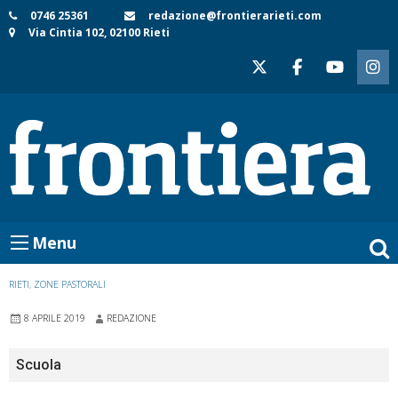
Skip
0746 25361
redazione@frontierarieti.com
Via Cintia 102, 02100 Rieti
to
content
Menu
RIETI
,
ZONE PASTORALI
8 APRILE 2019
REDAZIONE
Scuola