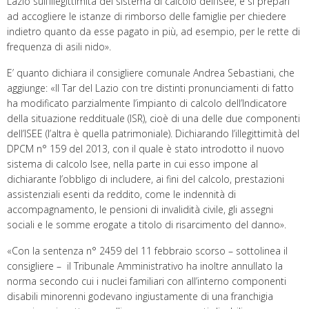
Lazio sull’illegittimità del sistema di calcolo dell’Isee, e si prepari
ad accogliere le istanze di rimborso delle famiglie per chiedere
indietro quanto da esse pagato in più, ad esempio, per le rette di
frequenza di asili nido».
E’ quanto dichiara il consigliere comunale Andrea Sebastiani, che
aggiunge: «Il Tar del Lazio con tre distinti pronunciamenti di fatto
ha modificato parzialmente l’impianto di calcolo dell’Indicatore
della situazione reddituale (ISR), cioè di una delle due componenti
dell’ISEE (l’altra è quella patrimoniale). Dichiarando l’illegittimità del
DPCM n° 159 del 2013, con il quale è stato introdotto il nuovo
sistema di calcolo Isee, nella parte in cui esso impone al
dichiarante l’obbligo di includere, ai fini del calcolo, prestazioni
assistenziali esenti da reddito, come le indennità di
accompagnamento, le pensioni di invalidità civile, gli assegni
sociali e le somme erogate a titolo di risarcimento del danno».
«Con la sentenza n° 2459 del 11 febbraio scorso – sottolinea il
consigliere – il Tribunale Amministrativo ha inoltre annullato la
norma secondo cui i nuclei familiari con all’interno componenti
disabili minorenni godevano ingiustamente di una franchigia