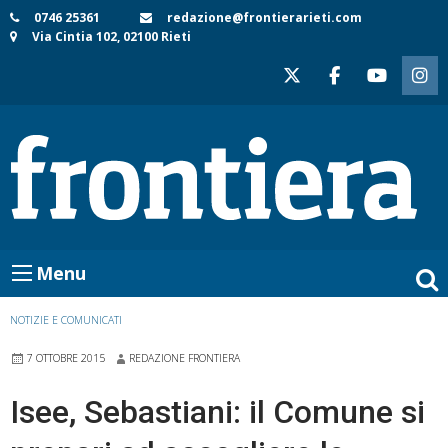
Skip
0746 25361
redazione@frontierarieti.com
Via Cintia 102, 02100 Rieti
to
content
Menu
NOTIZIE E COMUNICATI
7 OTTOBRE 2015
REDAZIONE FRONTIERA
Isee, Sebastiani: il Comune si