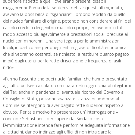
superiore rispetto a quelli ove erano presenti disabili
maggiorenni. Prima della sentenza del Tar questi ultimi, infatti,
avevano la possibilità di “sganciare” il proprio reddito da quello
del nucleo familiare di origine, potendo non considerare ai fini del
calcolo i redditi dei genitori ma solo i propri, ed avendo in tal
modo accesso più agevolmente a prestazioni sociali precluse ai
nuclei con minorenni. Una vera tegola per le amministrazioni
locali, in particolare per quegli enti in grave difficoltà economica
che si vedranno costretti, se richiesto, a restituire quanto pagato
in più dagli utenti per le rette di iscrizione e frequenza di asili
nido».
«Fermo l’assunto che quei nuclei familiari che hanno presentato
agli uffici un Isee calcolato con i parametri oggi dichiarati illegittimi
dal Tar, anche in pendenza di eventuale ricorso del Governo al
Consiglio di Stato, possono avanzare istanza di rimborso al
Comune se ritengono di aver pagato rette superiori rispetto al
dovuto. Per tale motivo ho presentato un’ interrogazione –
conclude Sebastiani – per sapere dal Sindaco cosa
l’Amministrazione intenda fare per fornire adeguata informazione
ai cittadini, dando indirizzo agli uffici di non intralciare la