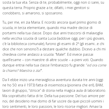
sosta la tua vita. Senza di te, probabilmente, oggi non ci sarei, su
questa terra. Proprio grazie a te, difatti, i miei genitori si
conobbero, si amarono, si sposarono.
Tu, per me, eri zia Maria. E ricordo ancora quel primo giorno di
scuola, in terza elementare, quando mia madre decise di
portarmi nella tua classe. Dopo due anni trascorsi di malavoglia
nella vecchia scuola di santa Lucia (laddove oggi, per i più giovani,
a
c’è la biblioteca comunale), furono gli esami di 2
(gli esami…e chi
dice che non servono?) a destare qualche dubbio. Dicevo a chi mi
chiedeva come andassi a scuola: “Male!”. Ed invece passai
quell’esame – con maestre di altre scuole – a pieni voti. Quando
dunque entrai nella tua classe l’imbarazzo fu grande: “
ed ora come
la chiamo? Maestra o zia?
”.
Da lì ebbe inizio una meravigliosa avventura durata tre anni (oggi
ne ho 50: era il 1973) fatta di insiemistica (pioniera che eri!), BAM,
lavori di gruppo, “strisce” di storia nella magica aula di laboratorio.
Ma soprattutto fatta di te. Della tua passione. Del tuo amore per
noi, del desiderio mai domo di far uscire da quei piccoli uomini i
loro sentimenti, le loro passioni, le loro risorse migliori. Amavi la