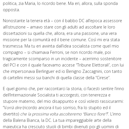
politica, zia Maria, lo ricordo bene. Ma eri, allora, sulla sponda
opposta.
Nonostante la tenera età – con il babbo DC all’epoca assessore
all’istruzione – amavo stare con gli adulti ad ascoltare le loro
dissertazioni su quella che, allora, era una passione, una vera
missione per la comunità ed il bene comune. Così mi era stata
trasmessa. Ma tu eri avvinta dall’idea socialista come quel mio
compagno – si chiamava Ferroni, se non ricordo male, poi
tragicamente scomparso in un incidente – acerrimo sostenitore
del PCI e con il quale facevamo accese “Tribune Elettorali”, con lui
che impersonava Berlinguer ed io Benigno Zaccagnini, con tanto
di cartellini messi sui banchi di quella classe della “Cirese”.
E quel giorno che, per raccontarci la storia, ci facesti sentire l’inno
dell’Internazionale Socialista ti accorgesti, con tenerezza e
stupore materno, del mio disappunto e così volesti rassicurarmi:
“V
orrà dire
(ricordo ancora il tuo sorriso, fra lo stupito ed il
divertito)
che la prossima volta ascolteremo “Bianco fiore”!
”. L’inno
della Balena Bianca, la DC. La tua impareggiabile arte della
maieutica ha cresciuto stuoli di bimbi divenuti poi gli uomini di