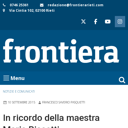
Skip
0746 25361
redazione@frontierarieti.com
Via Cintia 102, 02100 Rieti
to
content
Menu
NOTIZIE E COMUNICATI
10 SETTEMBRE 2015
FRANCESCO SAVERIO PASQUETTI
In ricordo della maestra