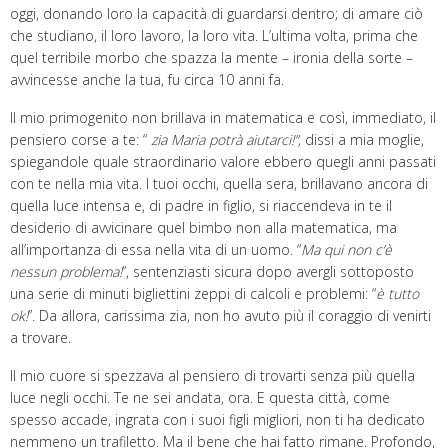
oggi, donando loro la capacità di guardarsi dentro; di amare ciò
che studiano, il loro lavoro, la loro vita. L’ultima volta, prima che
quel terribile morbo che spazza la mente – ironia della sorte –
avvincesse anche la tua, fu circa 10 anni fa.
Il mio primogenito non brillava in matematica e così, immediato, il
pensiero corse a te: “
zia Maria potrà aiutarci!”,
dissi a mia moglie,
spiegandole quale straordinario valore ebbero quegli anni passati
con te nella mia vita. I tuoi occhi, quella sera, brillavano ancora di
quella luce intensa e, di padre in figlio, si riaccendeva in te il
desiderio di avvicinare quel bimbo non alla matematica, ma
all’importanza di essa nella vita di un uomo. “
Ma qui non c’è
nessun problema!
”, sentenziasti sicura dopo avergli sottoposto
una serie di minuti bigliettini zeppi di calcoli e problemi: “
è tutto
ok!
”. Da allora, carissima zia, non ho avuto più il coraggio di venirti
a trovare.
Il mio cuore si spezzava al pensiero di trovarti senza più quella
luce negli occhi. Te ne sei andata, ora. E questa città, come
spesso accade, ingrata con i suoi figli migliori, non ti ha dedicato
nemmeno un trafiletto. Ma il bene che hai fatto rimane. Profondo,