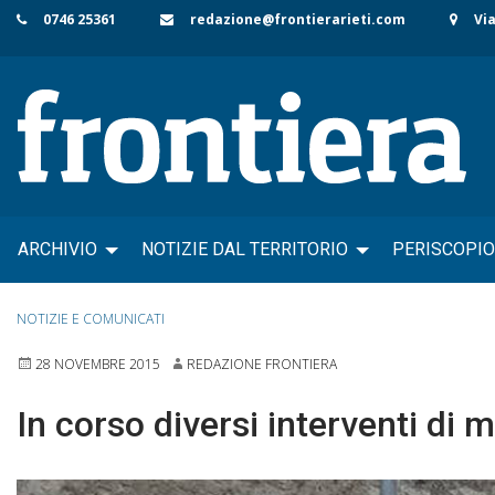
Skip
0746 25361
redazione@frontierarieti.com
Via
to
content
ARCHIVIO
NOTIZIE DAL TERRITORIO
PERISCOPIO
NOTIZIE E COMUNICATI
28 NOVEMBRE 2015
REDAZIONE FRONTIERA
In corso diversi interventi di m