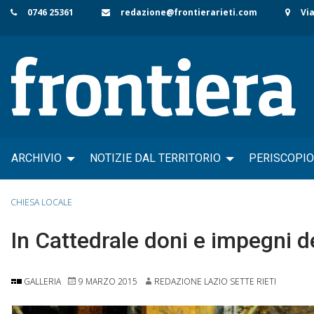
Skip
0746 25361
redazione@frontierarieti.com
Via
to
content
ARCHIVIO
NOTIZIE DAL TERRITORIO
PERISCOPIO
CHIESA LOCALE
In Cattedrale doni e impegni d
GALLERIA
9 MARZO 2015
REDAZIONE LAZIO SETTE RIETI