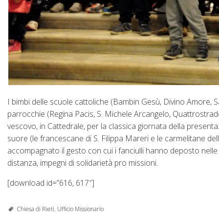
I bimbi delle scuole cattoliche (Bambin Gesù, Divino Amore, San
parrocchie (Regina Pacis, S. Michele Arcangelo, Quattrostrade,
vescovo, in Cattedrale, per la classica giornata della presentaz
suore (le francescane di S. Filippa Mareri e le carmelitane de
accompagnato il gesto con cui i fanciulli hanno deposto nelle 
distanza, impegni di solidarietà pro missioni.
[download id=”616, 617″]
Chiesa di Rieti
,
Ufficio Missionario