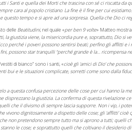
utti i Santi e quella dei Morti che trascina con s
é
ci riscatta da q
sempre cara al popolo cristiano
.
La fine è il fine per cui esistiamo
 e questo tempo e si apre ad una sorpresa. Quella che Dio ci re
sto delle
Beatitudini
, nel quale «
p
er ben 9 volte
» Matteo mostra
ti, la giustizia viene, la misericordia pure e, soprattutto, Dio si v
cco perché i poveri possono sentirsi beati; perfino gli afflitti e i
fini, possono star tranquilli “perché grande è la… ricompensa nei
estiti di bianco” sono i santi, «
cioè gli ‘amici di Dio’ che posson
i bui e le situazioni complicate, sorretti come sono dalla fiduci
velo a questa confusa percezione delle cose per cui hanno la megl
he disprezzano la giustizia. La conferma di questa rivelazione ce l
elli che il divismo di sempre lascia supporre. Non i vip, i potenti,
he vivono dignitosamente a dispetto delle cose; gli ‘afflitti’ cioè 
lli che non pretendono sempre tutto ma si aprono a tutti; quelli 
 stanno le cose; e soprattutto quelli che coltivano il desiderio d