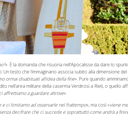
no?
». È la domanda che risuona nell’Apocalisse da dare lo spunt
. Un testo che l’immaginario associa subito alla dimensione del 
o ormai disabituati all’idea della fine
». Pure quando ammiriamo 
to nell’area militare della caserma Verdirosi a Rieti, o quello af
ci affrettiamo a guardare altrove
».
e e ci limitiamo ad osservarle nel frattempo
»
,
ma così «
viene me
senza decifrare che ci succede e soprattutto come andrà a finire