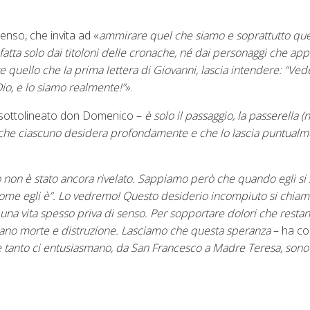
senso, che invita ad «
ammirare quel che siamo e soprattutto que
 fatta solo dai titoloni delle cronache, né dai personaggi che ap
quello che la prima lettera di Giovanni, lascia intendere: “Ved
Dio, e lo siamo realmente!”
».
sottolineato don Domenico –
è
solo il passaggio, la passerella
(
n
 che ciascuno desidera profondamente e che lo lascia puntual
emo non è stato ancora rivelato. Sappiamo però che quando egli si 
 come egli è”. Lo vedremo! Questo desiderio incompiuto si chiam
 una vita spesso priva di senso. Per sopportare dolori che rest
vocano morte e distruzione. Lasciamo che questa speranza
– ha co
che tanto ci entusiasmano, da San Francesco a Madre Teresa, sono