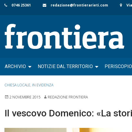
Skip
0746 25361
redazione@frontierarieti.com
Via
to
content
ARCHIVIO
NOTIZIE DAL TERRITORIO
PERISCOPIO
CHIESA LOCALE
,
IN EVIDENZA
2 NOVEMBRE 2015
REDAZIONE FRONTIERA
Il vescovo Domenico: «La storia 