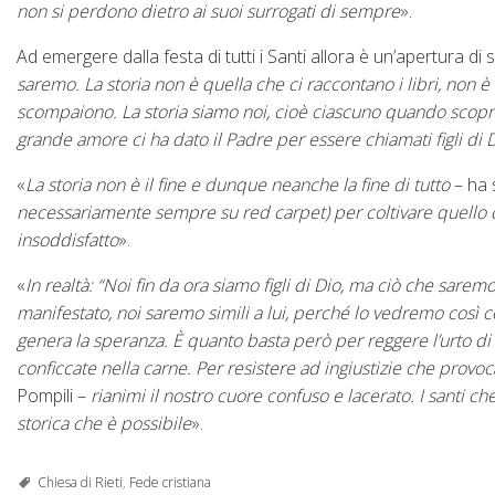
non si perdono dietro ai suoi surrogati di sempre
».
Ad emergere dalla festa di tutti i Santi allora è un’apertura di 
saremo. La storia non è quella che ci raccontano i libri, non è
scompaiono. La storia siamo noi, cioè ciascuno quando scopre 
grande amore ci ha dato il Padre per essere chiamati figli di 
«
La storia non è il fine e dunque neanche la fine di tutto
– ha 
necessariamente sempre su red carpet
)
per coltivare quello
insoddisfatto
».
«
In realtà: “Noi fin da ora siamo figli di Dio, ma ciò che sar
manifestato, noi saremo simili a lui, perché lo vedremo così
genera la speranza.
È
quanto basta però per reggere l’urto di
conficcate nella carne. Per resistere ad ingiustizie che pro
Pompili –
rianimi il nostro cuore confuso e lacerato. I santi 
storica che è possibile
».
Chiesa di Rieti
,
Fede cristiana