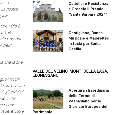
uesta
Cattolici e Resistenza,
. La nostra
a Greccio il Premio
“Santa Barbara 2024”
gala
».
 che «
Dio è
edrà. Per
Contigliano, Banda
Musicale e Majorettes
 miti possono
in festa per Santa
 cieli”
».
Cecilia
o
a che la fine
VALLE DEL VELINO, MONTI DELLA LAGA,
LEONESSANO
io i ricchi,
a offre la vita
Apertura straordinaria
 gli arrivisti,
delle Terme di
quelli che
Vespasiano per le
che hanno
Giornate Europee del
i vedere Dio e
Patrimonio