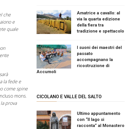
Amatrice a cavallo: al
l che
via la quarta edizione
paiono e
della fiera tra
ete quale
tradizione e spettacolo
I suoni dei maestri del
on
passato
mente
accompagnano la
ricostruzione di
Accumoli
sarà
a la fede e
ano come spine
ncluso mons.
CICOLANO E VALLE DEL SALTO
 la prova
Ultimo appuntamento
con “Il lago si
racconta” al Monastero