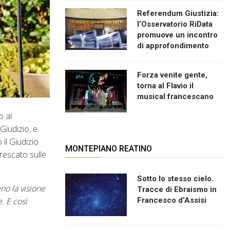
Referendum Giustizia:
l’Osservatorio RiData
promuove un incontro
di approfondimento
Forza venite gente,
torna al Flavio il
musical francescano
o al
Giudizio, e
il Giudizio
MONTEPIANO REATINO
frescato sulle
Sotto lo stesso cielo.
no la visione
Tracce di Ebraismo in
Francesco d’Assisi
. E così