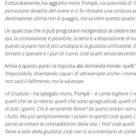
Fortunatamente, ha aggiunto mons Pompili, «
la
solennità di T
percezione sbiadita del vivere e ci fa ritrovare una certezza 
destinazione ultima non è quaggiù, ma va oltre questo spazio
Un qualcosa che si può pregustare rivolgendosi al celebre te
qui, la consolazione è possibile, la terra è a disposizione di tut
questo la pace non è più un’utopia e la giustizia un’illusione. E
tornare a sperare e i puri di cuore, cioè quelli senza secondo 
Arriva a questo punto la risposta alla domanda iniziale: quelli “v
l’impossibile, diventando capaci di attraversare anche i moment
non sarà il fallimento, ma la salvezza
».
«
Il Giudizio
– ha spiegato mons. Pompili –
è
come togliere il 
quelli che se la ridono, quelli che sono spregiudicati, quelli c
di tutti i giorni. Chi è veramente felice? Se siamo sinceri non qu
i furbi. Ma più semplicemente ‘i poveri in spirito’ cioè quelli c
sanno accettare le contraddizioni della vita; i ‘miti’ cioè que
‘fame e sete della giustizia’, cioè non si accontentano di come