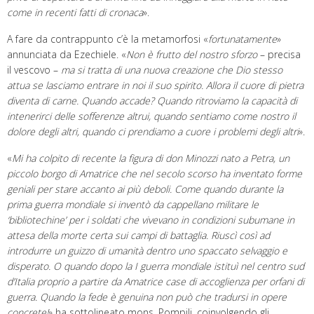
come in recenti fatti di cronaca
».
A fare da contrappunto c’è la metamorfosi «
fortunatamente
»
annunciata da Ezechiele. «
Non è frutto del nostro sforzo
– precisa
il vescovo –
ma si tratta di una nuova creazione che Dio stesso
attua se lasciamo entrare in noi il suo spirito. Allora il cuore di pietra
diventa di carne. Quando accade? Quando ritroviamo la capacità di
intenerirci delle sofferenze altrui, quando sentiamo come nostro il
dolore degli altri, quando ci prendiamo a cuore i problemi degli altri
».
«
Mi ha colpito di recente la figura di don Minozzi nato a Petra, un
piccolo borgo di Amatrice che nel secolo scorso ha inventato forme
geniali per stare accanto ai più deboli. Come quando durante la
prima guerra mondiale si inventò da cappellano militare le
‘bibliotechine’ per i soldati che vivevano in condizioni subumane in
attesa della morte certa sui campi di battaglia. Riuscì così ad
introdurre un guizzo di umanità dentro uno spaccato selvaggio e
disperato. O quando dopo la I guerra mondiale istituì nel centro sud
d’Italia proprio a partire da Amatrice case di accoglienza per orfani di
guerra. Quando la fede è genuina non può che tradursi in opere
concrete!
» ha sottolineato mons. Pompili, coinvolgendo gli