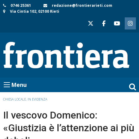
Skip
0746 25361
redazione@frontierarieti.com
Via Cintia 102, 02100 Rieti
to
content
Menu
CHIESA LOCALE
,
IN EVIDENZA
Il vescovo Domenico:
«Giustizia è l’attenzione ai più