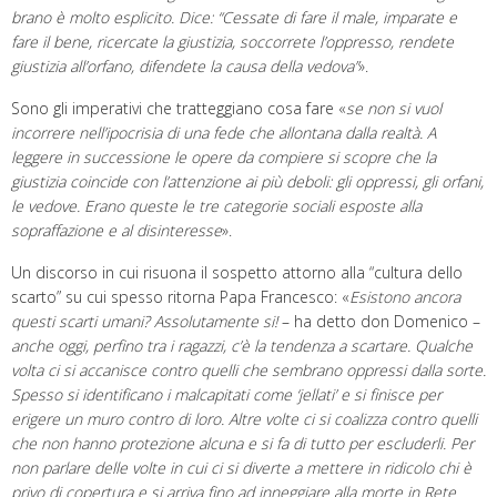
brano è molto esplicito. Dice: “Cessate di fare il male, imparate e
fare il bene, ricercate la giustizia, soccorrete l’oppresso, rendete
giustizia all’orfano, difendete la causa della vedova”
».
Sono gli imperativi che tratteggiano cosa fare «
se non si vuol
incorrere nell’ipocrisia di una fede che allontana dalla realtà. A
leggere in successione le opere da compiere si scopre che la
giustizia coincide con l’attenzione ai più deboli: gli oppressi, gli orfani,
le vedove. Erano queste le tre categorie sociali esposte alla
sopraffazione e al disinteresse
».
Un discorso in cui risuona il sospetto attorno alla “cultura dello
scarto” su cui spesso ritorna Papa Francesco: «
Esistono ancora
questi scarti umani? Assolutamente si!
– ha detto don Domenico –
anche oggi, perfino tra i ragazzi, c’è la tendenza a scartare. Qualche
volta ci si accanisce contro quelli che sembrano oppressi dalla sorte.
Spesso si identificano i malcapitati come ‘jellati’ e si finisce per
erigere un muro contro di loro. Altre volte ci si coalizza contro quelli
che non hanno protezione alcuna e si fa di tutto per escluderli. Per
non parlare delle volte in cui ci si diverte a mettere in ridicolo chi è
privo di copertura e si arriva fino ad inneggiare alla morte in Rete