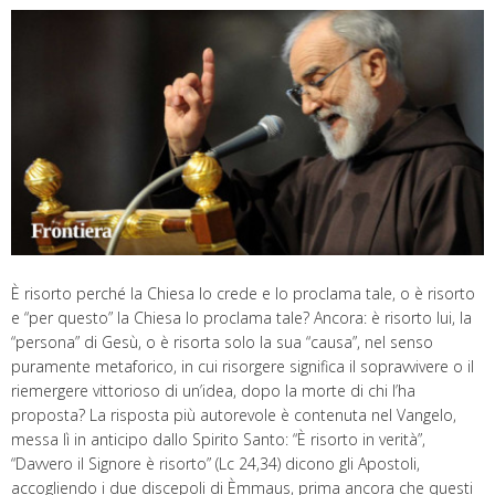
È risorto perché la Chiesa lo crede e lo proclama tale, o è risorto
e “per questo” la Chiesa lo proclama tale? Ancora: è risorto lui, la
“persona” di Gesù, o è risorta solo la sua “causa”, nel senso
puramente metaforico, in cui risorgere significa il sopravvivere o il
riemergere vittorioso di un’idea, dopo la morte di chi l’ha
proposta? La risposta più autorevole è contenuta nel Vangelo,
messa lì in anticipo dallo Spirito Santo: “È risorto in verità”,
“Davvero il Signore è risorto” (Lc 24,34) dicono gli Apostoli,
accogliendo i due discepoli di Èmmaus, prima ancora che questi