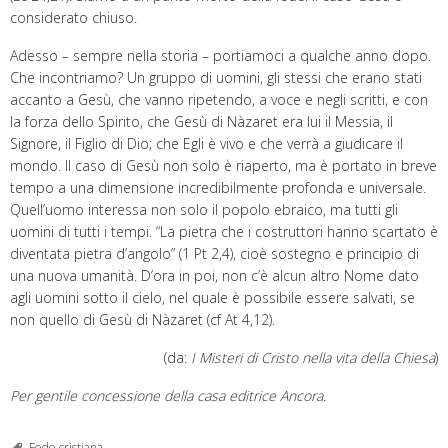
considerato chiuso.
Adesso – sempre nella storia – portiamoci a qualche anno dopo.
Che incontriamo? Un gruppo di uomini, gli stessi che erano stati
accanto a Gesù, che vanno ripetendo, a voce e negli scritti, e con
la forza dello Spirito, che Gesù di Nàzaret era lui il Messia, il
Signore, il Figlio di Dio; che Egli è vivo e che verrà a giudicare il
mondo. Il caso di Gesù non solo è riaperto, ma è portato in breve
tempo a una dimensione incredibilmente profonda e universale.
Quell’uomo interessa non solo il popolo ebraico, ma tutti gli
uomini di tutti i tempi. “La pietra che i costruttori hanno scartato è
diventata pietra d’angolo” (1 Pt 2,4), cioè sostegno e principio di
una nuova umanità. D’ora in poi, non c’è alcun altro Nome dato
agli uomini sotto il cielo, nel quale è possibile essere salvati, se
non quello di Gesù di Nàzaret (cf At 4,12).
(da:
I Misteri di Cristo nella vita della Chiesa
)
Per gentile concessione della casa editrice Ancora.
Fede cristiana