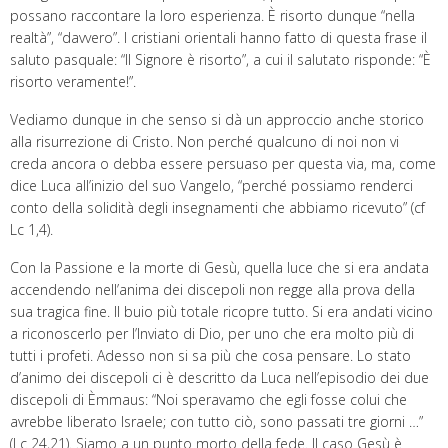
possano raccontare la loro esperienza. È risorto dunque “nella
realtà”, “davvero”. I cristiani orientali hanno fatto di questa frase il
saluto pasquale: “Il Signore è risorto”, a cui il salutato risponde: “È
risorto veramente!”.
Vediamo dunque in che senso si dà un approccio anche storico
alla risurrezione di Cristo. Non perché qualcuno di noi non vi
creda ancora o debba essere persuaso per questa via, ma, come
dice Luca all’inizio del suo Vangelo, “perché possiamo renderci
conto della solidità degli insegnamenti che abbiamo ricevuto” (cf
Lc 1,4).
Con la Passione e la morte di Gesù, quella luce che si era andata
accendendo nell’anima dei discepoli non regge alla prova della
sua tragica fine. Il buio più totale ricopre tutto. Si era andati vicino
a riconoscerlo per l’Inviato di Dio, per uno che era molto più di
tutti i profeti. Adesso non si sa più che cosa pensare. Lo stato
d’animo dei discepoli ci è descritto da Luca nell’episodio dei due
discepoli di Èmmaus: “Noi speravamo che egli fosse colui che
avrebbe liberato Israele; con tutto ciò, sono passati tre giorni …”
(Lc 24,21). Siamo a un punto morto della fede. Il caso Gesù è