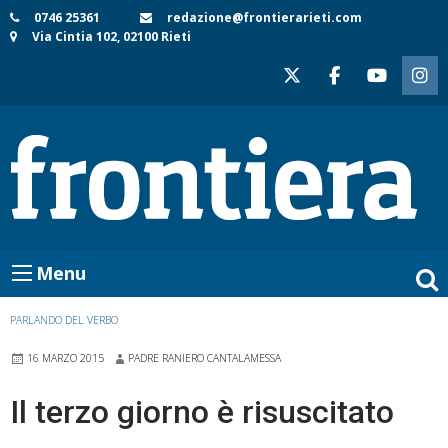
Skip
0746 25361
redazione@frontierarieti.com
Via Cintia 102, 02100 Rieti
to
content
Menu
PARLANDO DEL VERBO
16 MARZO 2015
PADRE RANIERO CANTALAMESSA
Il terzo giorno è risuscitato