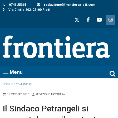
Skip
0746 25361
redazione@frontierarieti.com
Via Cintia 102, 02100 Rieti
to
content
Menu
NOTIZIE E COMUNICATI
14 OTTOBRE 2015
REDAZIONE FRONTIERA
Il Sindaco Petrangeli si