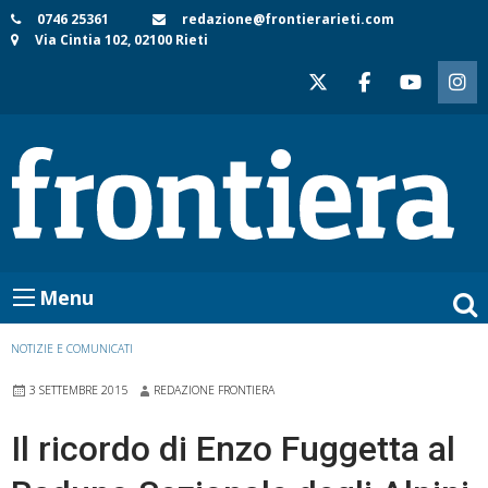
Skip
0746 25361
redazione@frontierarieti.com
Via Cintia 102, 02100 Rieti
to
content
Menu
NOTIZIE E COMUNICATI
3 SETTEMBRE 2015
REDAZIONE FRONTIERA
Il ricordo di Enzo Fuggetta al