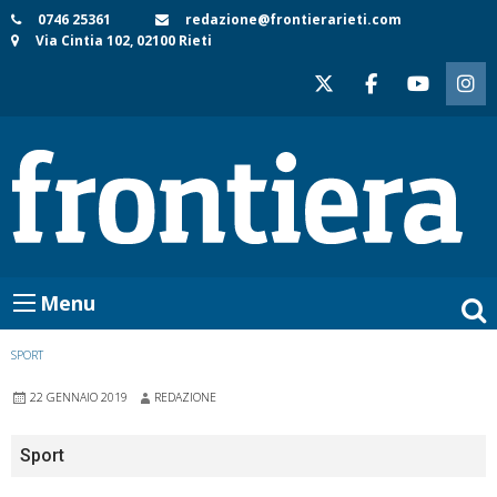
Skip
0746 25361
redazione@frontierarieti.com
Via Cintia 102, 02100 Rieti
to
content
Menu
SPORT
22 GENNAIO 2019
REDAZIONE
Sport