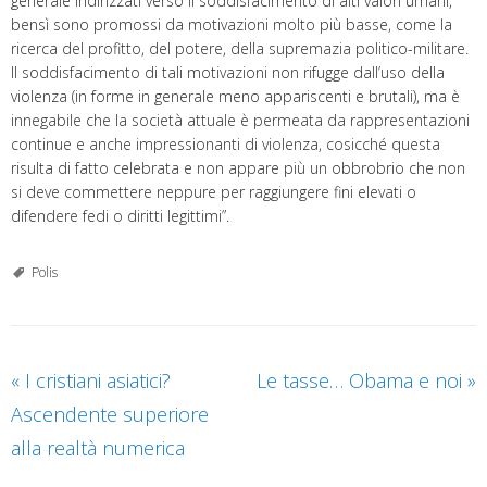
generale indirizzati verso il soddisfacimento di alti valori umani,
bensì sono promossi da motivazioni molto più basse, come la
ricerca del profitto, del potere, della supremazia politico-militare.
Il soddisfacimento di tali motivazioni non rifugge dall’uso della
violenza (in forme in generale meno appariscenti e brutali), ma è
innegabile che la società attuale è permeata da rappresentazioni
continue e anche impressionanti di violenza, cosicché questa
risulta di fatto celebrata e non appare più un obbrobrio che non
si deve commettere neppure per raggiungere fini elevati o
difendere fedi o diritti legittimi”.
Polis
«
I cristiani asiatici?
Le tasse… Obama e noi
»
Ascendente superiore
alla realtà numerica