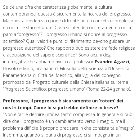
Se c’è una cifra che caratterizza globalmente la cultura
contemporanea, questa è sicuramente la ricerca del progresso.
Ma questa tendenza ci pone di fronte ad un concetto complesso
e con mille sfaccettature. Cosa si intende concretamente con la
parola “progresso”? Il progresso umano si riduce al progresso
scientifico? Quali valori e punti di riferimento devono guidare un
progresso autentico? Che rapporto può esistere tra fede religiosa
e acquisizione del sapere scientifico? Sono alcuni degli
interrogativi che abbiamo rivolto al professor
Evandro Agazzi
,
filosofo e fisico, ordinario di Filosofia della Scienza all’Università
Panamericana di Città del Messico, alla vigilia del convegno
promosso dal Progetto culturale della Chiesa italiana sul tema
“Progresso Scientifico, progresso umano” (Roma 22-24 gennaio).
Professore, il progresso è sicuramente un ‘totem’ dei
nostri tempi. Come lo si potrebbe definire in breve?
“Non è facile definire un’idea tanto complessa. In generale si può
dire che il progresso è un cambiamento verso il meglio, ma il
problema difficile è proprio precisare in che consista tale ‘meglio’.
Insomma, quando si parla di progresso ci si impegna in un