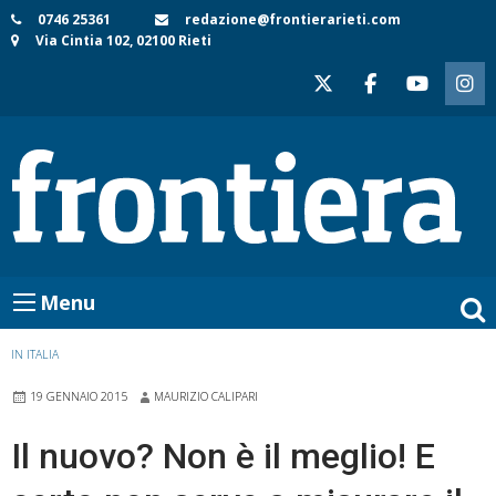
Skip
0746 25361
redazione@frontierarieti.com
Via Cintia 102, 02100 Rieti
to
content
Menu
IN ITALIA
19 GENNAIO 2015
MAURIZIO CALIPARI
Il nuovo? Non è il meglio! E