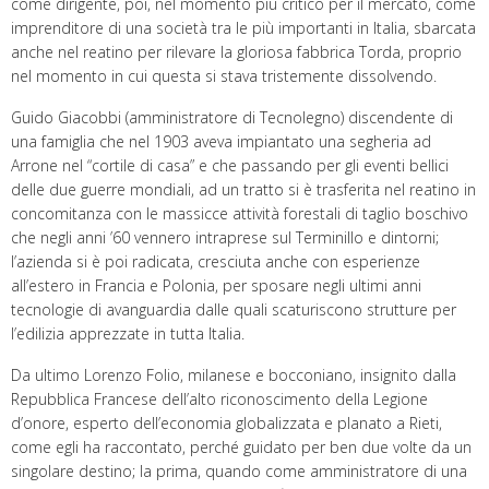
come dirigente, poi, nel momento più critico per il mercato, come
imprenditore di una società tra le più importanti in Italia, sbarcata
anche nel reatino per rilevare la gloriosa fabbrica Torda, proprio
nel momento in cui questa si stava tristemente dissolvendo.
Guido Giacobbi (amministratore di Tecnolegno) discendente di
una famiglia che nel 1903 aveva impiantato una segheria ad
Arrone nel “cortile di casa” e che passando per gli eventi bellici
delle due guerre mondiali, ad un tratto si è trasferita nel reatino in
concomitanza con le massicce attività forestali di taglio boschivo
che negli anni ’60 vennero intraprese sul Terminillo e dintorni;
l’azienda si è poi radicata, cresciuta anche con esperienze
all’estero in Francia e Polonia, per sposare negli ultimi anni
tecnologie di avanguardia dalle quali scaturiscono strutture per
l’edilizia apprezzate in tutta Italia.
Da ultimo Lorenzo Folio, milanese e bocconiano, insignito dalla
Repubblica Francese dell’alto riconoscimento della Legione
d’onore, esperto dell’economia globalizzata e planato a Rieti,
come egli ha raccontato, perché guidato per ben due volte da un
singolare destino; la prima, quando come amministratore di una