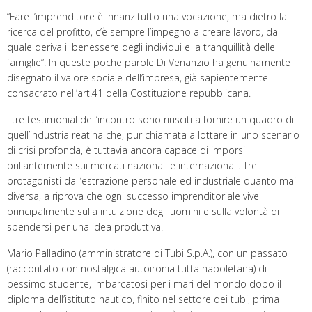
“Fare l’imprenditore è innanzitutto una vocazione, ma dietro la
ricerca del profitto, c’è sempre l’impegno a creare lavoro, dal
quale deriva il benessere degli individui e la tranquillità delle
famiglie”. In queste poche parole Di Venanzio ha genuinamente
disegnato il valore sociale dell’impresa, già sapientemente
consacrato nell’art.41 della Costituzione repubblicana.
I tre testimonial dell’incontro sono riusciti a fornire un quadro di
quell’industria reatina che, pur chiamata a lottare in uno scenario
di crisi profonda, è tuttavia ancora capace di imporsi
brillantemente sui mercati nazionali e internazionali. Tre
protagonisti dall’estrazione personale ed industriale quanto mai
diversa, a riprova che ogni successo imprenditoriale vive
principalmente sulla intuizione degli uomini e sulla volontà di
spendersi per una idea produttiva.
Mario Palladino (amministratore di Tubi S.p.A.), con un passato
(raccontato con nostalgica autoironia tutta napoletana) di
pessimo studente, imbarcatosi per i mari del mondo dopo il
diploma dell’istituto nautico, finito nel settore dei tubi, prima