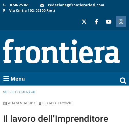
Skip
0746 25361
redazione@frontierarieti.com
Via Cintia 102, 02100 Rieti
to
content
Menu
NOTIZIE E COMUNICATI
28 NOVEMBRE 2011
FEDERICO FIORAVANTI
Il lavoro dell’Imprenditore