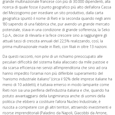
grande multinazionale francese con più di 30.000 dipendenti, alla
ricerca di quale fosse il punto geografico più alto dell’allora Cassa
del Mezzogiorno per insediare un sito produttivo, dalla carta
geografica spuntò il nome di Rieti e la seconda quando negli anni
’80 sapendo di una fabbrica che, pur avendo un grande mercato
potenziale, stava in una condizione di grande sofferenza, la Seko
S.p.A., decise di rilevarla e la fece crescere sino a raggiungere gli
attuali tassi di crescita annuali del 22,5% realizzando, così, la
prima multinazionale made in Rieti, con filiali in oltre 13 nazioni.
Da questi racconti, non privi di un richiamo preoccupato alle
peculiari difficoltà del sistema Italia allacciato da mille pastoie e
da scarsa efficienza nei servizi all’imprenditoria che sino ad ora
hanno impedito l’oramai non più differibile superamento del
“nanismo industriale italiano” (circa il 92% delle imprese italiane ha
meno di 10 addetti), è tuttavia emerso in modo lampante come
Rieti non sia una periferia dell’industria italiana e che, quando ha
potuto avvantaggiarsi della lungimiranza anche di uomini della
politica che ebbero a costituire l’allora Nucleo Industriale, è
riuscita a competere con gli altri territori, attraendo investimenti e
risorse imprenditoriali (Paladino da Napoli, Giacobbi da Arrone,