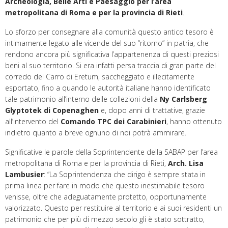
Archeologia, Belle Arti e Paesaggio per l’area
metropolitana di Roma e per la provincia di Rieti
.
Lo sforzo per consegnare alla comunità questo antico tesoro è
intimamente legato alle vicende del suo “ritorno” in patria, che
rendono ancora più significativa l’appartenenza di questi preziosi
beni al suo territorio. Si era infatti persa traccia di gran parte del
corredo del Carro di Eretum, saccheggiato e illecitamente
esportato, fino a quando le autorità italiane hanno identificato
tale patrimonio all’interno delle collezioni della
Ny Carlsberg
Glyptotek di Copenaghen
e, dopo anni di trattative, grazie
all’intervento del
Comando TPC dei Carabinieri
, hanno ottenuto
indietro quanto a breve ognuno di noi potrà ammirare.
Significative le parole della Soprintendente della SABAP per l’area
metropolitana di Roma e per la provincia di Rieti,
Arch. Lisa
Lambusier
: “La Soprintendenza che dirigo è sempre stata in
prima linea per fare in modo che questo inestimabile tesoro
venisse, oltre che adeguatamente protetto, opportunamente
valorizzato. Questo per restituire al territorio e ai suoi residenti un
patrimonio che per più di mezzo secolo gli è stato sottratto,