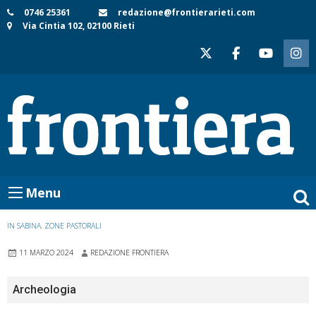
Skip
0746 25361
redazione@frontierarieti.com
Via Cintia 102, 02100 Rieti
to
content
Menu
IN SABINA
,
ZONE PASTORALI
11 MARZO 2024
REDAZIONE FRONTIERA
Archeologia