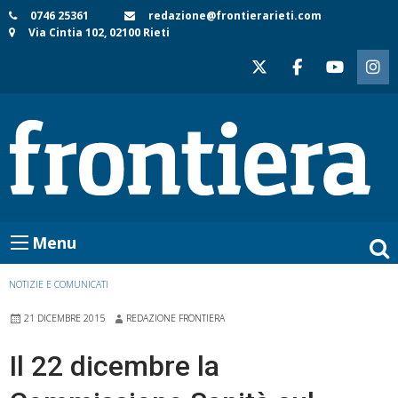
Skip
0746 25361
redazione@frontierarieti.com
Via Cintia 102, 02100 Rieti
to
content
Menu
NOTIZIE E COMUNICATI
21 DICEMBRE 2015
REDAZIONE FRONTIERA
Il 22 dicembre la