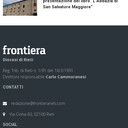
presentazione del libro “L’Abbazia di
San Salvatore Maggiore”
Diocesi di Rieti
Reg. Trib. di Rieti n. 1/91 del 16/3/1991.
Direttore responsabile
Carlo Cammoranesi
CONTATTI
redazione@frontierarieti.com
Via Cintia 83, 02100 Rieti
SOCIAL