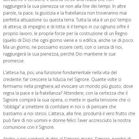
raggiungerà la sua pienezza se non alla fine dei tempi. In altre
parole, la pace, la giustizia e la fratellanza non troveranno mai
perfetta attuazione su questa terra. Tutta la vita è un po’ tempo
di attesa, di impegno e di lotta: è il tempo in cui ognuno offre il
proprio lavoro, le proprie forze per la costruzione di un Regno
(quello di Dio) che ogni giorno viene e si edifica, anche se di poco.
Ma un giorno, ne possiamo essere certi, con o senza di noi,
raggiungerà la sua pienezza, perché Dio mantiene le sue
promesse.
L’attesa ha, poi, una funzione fondamentale nella vita del
credente: far crescere la fiducia nel Signore. Quante volte ci
fermiamo nella preghiera ad invocare un mondo più giusto, dove
regna la pace e la fratellanza? Attendere, con la certezza che il
Signore compirà la sua opera, ci mette in quella tensione che ci
“obbliga” a smettere di confidare in noi o di pensare che
bastiamo a noi stessi. L’attesa, alla fine, produrrà il vero frutto che
può fare di noi uomini e donne felici: l’aver accresciuto la nostra
comunione con il Signore.
Anche a noi capiterà di dire al Signore: grazie, Signore, perché di