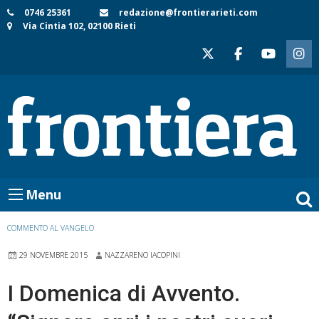
Skip
0746 25361
redazione@frontierarieti.com
Via Cintia 102, 02100 Rieti
to
content
Menu
COMMENTO AL VANGELO
29 NOVEMBRE 2015
NAZZARENO IACOPINI
I Domenica di Avvento.