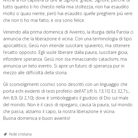
tutto quanto ti ho chiesto nella mia stoltezza, non hai esaudito
molto o quasi niente, però hai esaudito quelle preghiere più vere
che non ti ho mai fatto; e ora sono felice.
Venendo alla prima domenica di Avvento, la liturgia della Parola ci
annuncia che la liberazione è vicina. Con una terminologia di tipo
apocalittico, Gesù non intende suscitare spavento, ma ottenere
l’esatto opposto. Egli vuole liberare dalla paura, suscitare gioia,
infondere speranza. Gesù non sta minacciando cataclismi, ma
annuncia un lieto evento. Si apre un futuro di speranza pur in
mezzo alle difficoltà della storia.
Gli sconvolgimenti cosmici sono descritti con un linguaggio che
porta echi evidenti di testi profetici dell’AT (cfr Is 13,10; Ez 32,7s.;
Am 8,9; Gl 2,10), dove è simboleggiato il giudizio di Dio sul male
del mondo. Non è il caso di ripiegarsi, causa la paura, sul mondo
che passa, alziamo il capo, la nostra liberazione è vicina.
Buona domenica e buon avvento!
Fede cristiana