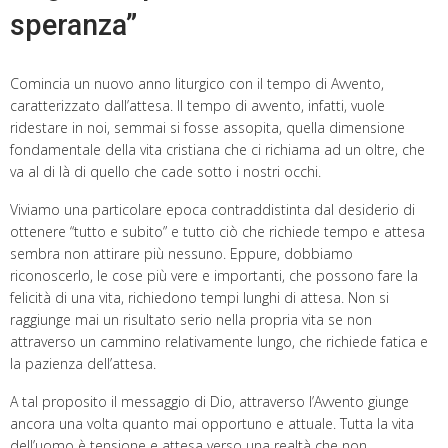
speranza”
Comincia un nuovo anno liturgico con il tempo di Avvento,
caratterizzato dall’attesa. Il tempo di avvento, infatti, vuole
ridestare in noi, semmai si fosse assopita, quella dimensione
fondamentale della vita cristiana che ci richiama ad un oltre, che
va al di là di quello che cade sotto i nostri occhi.
Viviamo una particolare epoca contraddistinta dal desiderio di
ottenere “tutto e subito” e tutto ciò che richiede tempo e attesa
sembra non attirare più nessuno. Eppure, dobbiamo
riconoscerlo, le cose più vere e importanti, che possono fare la
felicità di una vita, richiedono tempi lunghi di attesa. Non si
raggiunge mai un risultato serio nella propria vita se non
attraverso un cammino relativamente lungo, che richiede fatica e
la pazienza dell’attesa.
A tal proposito il messaggio di Dio, attraverso l’Avvento giunge
ancora una volta quanto mai opportuno e attuale. Tutta la vita
dell’uomo è tensione e attesa verso una realtà che non