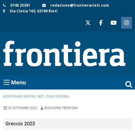
Skip
0746 25361
redazione@frontierarieti.com
Via Cintia 102, 02100 Rieti
to
content
Menu
MONTEPIANO REATINO
,
RIETI
,
ZONE PASTORALI
23 SETTEMBRE 2022
REDAZIONE FRONTIERA
Greccio 2023