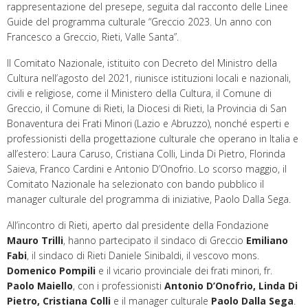
rappresentazione del presepe, seguita dal racconto delle Linee
Guide del programma culturale “Greccio 2023. Un anno con
Francesco a Greccio, Rieti, Valle Santa”.
Il Comitato Nazionale, istituito con Decreto del Ministro della
Cultura nell’agosto del 2021, riunisce istituzioni locali e nazionali,
civili e religiose, come il Ministero della Cultura, il Comune di
Greccio, il Comune di Rieti, la Diocesi di Rieti, la Provincia di San
Bonaventura dei Frati Minori (Lazio e Abruzzo), nonché esperti e
professionisti della progettazione culturale che operano in Italia e
all’estero: Laura Caruso, Cristiana Colli, Linda Di Pietro, Florinda
Saieva, Franco Cardini e Antonio D’Onofrio. Lo scorso maggio, il
Comitato Nazionale ha selezionato con bando pubblico il
manager culturale del programma di iniziative, Paolo Dalla Sega.
All’incontro di Rieti, aperto dal presidente della Fondazione
Mauro Trilli
, hanno partecipato il sindaco di Greccio
Emiliano
Fabi
, il sindaco di Rieti Daniele Sinibaldi, il vescovo mons.
Domenico Pompili
e il vicario provinciale dei frati minori, fr.
Paolo Maiello
, con i professionisti
Antonio D’Onofrio, Linda Di
Pietro, Cristiana Colli
e il manager culturale
Paolo Dalla Sega
.