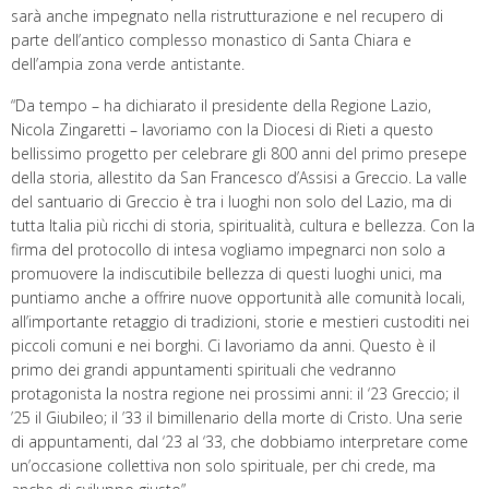
sarà anche impegnato nella ristrutturazione e nel recupero di
parte dell’antico complesso monastico di Santa Chiara e
dell’ampia zona verde antistante.
“Da tempo – ha dichiarato il presidente della Regione Lazio,
Nicola Zingaretti – lavoriamo con la Diocesi di Rieti a questo
bellissimo progetto per celebrare gli 800 anni del primo presepe
della storia, allestito da San Francesco d’Assisi a Greccio. La valle
del santuario di Greccio è tra i luoghi non solo del Lazio, ma di
tutta Italia più ricchi di storia, spiritualità, cultura e bellezza. Con la
firma del protocollo di intesa vogliamo impegnarci non solo a
promuovere la indiscutibile bellezza di questi luoghi unici, ma
puntiamo anche a offrire nuove opportunità alle comunità locali,
all’importante retaggio di tradizioni, storie e mestieri custoditi nei
piccoli comuni e nei borghi. Ci lavoriamo da anni. Questo è il
primo dei grandi appuntamenti spirituali che vedranno
protagonista la nostra regione nei prossimi anni: il ‘23 Greccio; il
’25 il Giubileo; il ’33 il bimillenario della morte di Cristo. Una serie
di appuntamenti, dal ‘23 al ‘33, che dobbiamo interpretare come
un’occasione collettiva non solo spirituale, per chi crede, ma