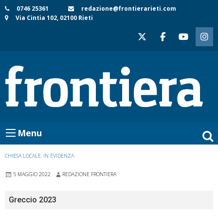
Skip
0746 25361
redazione@frontierarieti.com
Via Cintia 102, 02100 Rieti
to
content
Menu
CHIESA LOCALE
,
IN EVIDENZA
5 MAGGIO 2022
REDAZIONE FRONTIERA
Greccio 2023