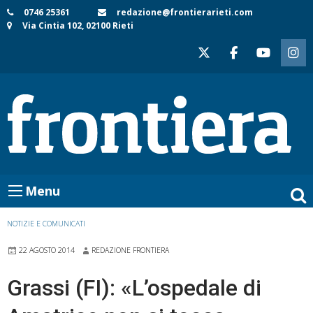
Skip
0746 25361
redazione@frontierarieti.com
Via Cintia 102, 02100 Rieti
to
content
Menu
NOTIZIE E COMUNICATI
22 AGOSTO 2014
REDAZIONE FRONTIERA
Grassi (FI): «L’ospedale di