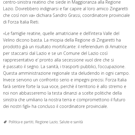
centro-sinistra reatino che siede in Maggioranza alla Regione
Lazio. Dovrebbero indignarsi e far capire al loro amico Zingaretti
che così non va» dichiara Sandro Grassi, coordinatore provinciale
di Forza Italia Rieti.
«Le famiglie reatine, quelle amatriciane e dell’intera Valle del
Velino dicono basta. La miopia della Regione di Zingaretti ha
prodotto già un risultato mortificante: il referendum di Amatrice
per staccarsi dal Lazio e se un Comune del Lazio così
rappresentativo e’ pronto alla secessione vuol dire che si
è passato il segno. La sanità, i trasporti pubblici, l’occupazione.
Questa amministrazione regionale sta deludendo in ogni campo.
Invece servono un confronto serio e impegni precisi. Forza Italia
farà sentire forte la sua voce, perchè il territorio è allo stremo e
noi non abbasseremo la testa dinanzi a scelte politiche della
sinistra che umiliano la nostra terra e compromettono il futuro
dei nostri figli» ha concluso il coordinatore provinciale.
Politica e partiti
,
Regione Lazio
,
Salute e sanità