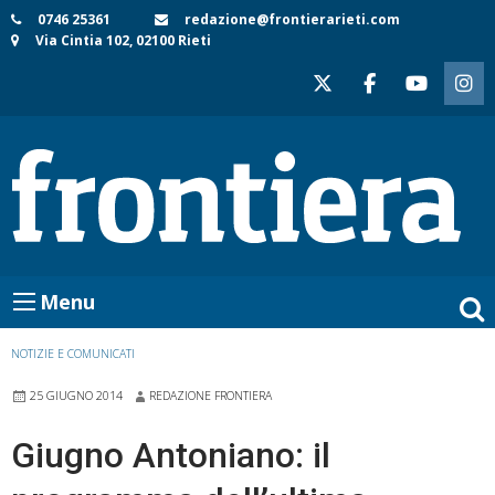
Skip
0746 25361
redazione@frontierarieti.com
Via Cintia 102, 02100 Rieti
to
content
Menu
NOTIZIE E COMUNICATI
25 GIUGNO 2014
REDAZIONE FRONTIERA
Giugno Antoniano: il