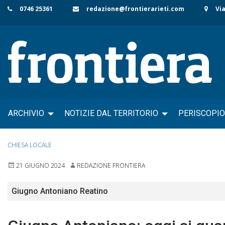
Skip
0746 25361
redazione@frontierarieti.com
Via
to
content
ARCHIVIO
NOTIZIE DAL TERRITORIO
PERISCOPIO
CHIESA LOCALE
21 GIUGNO 2024
REDAZIONE FRONTIERA
Giugno Antoniano Reatino