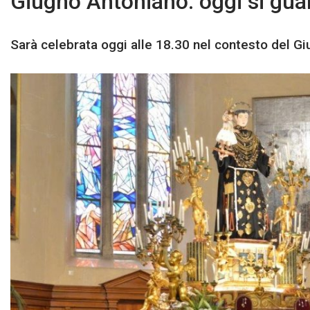
Giugno Antoniano: oggi si gua
Sarà celebrata oggi alle 18.30 nel contesto del G