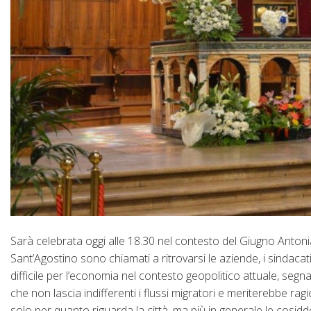
Sarà celebrata oggi alle 18.30 nel contesto del Giugno Antoni
Sant’Agostino sono chiamati a ritrovarsi le aziende, i sindacat
difficile per l’economia nel contesto geopolitico attuale, segnat
che non lascia indifferenti i flussi migratori e meriterebbe ra
solo per quanto riguarda la città, ma più in generale le cosidd