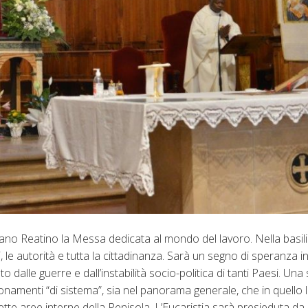
ano Reatino la Messa dedicata al mondo del lavoro. Nella basili
i, le autorità e tutta la cittadinanza. Sarà un segno di speranza 
o dalle guerre e dall’instabilità socio-politica di tanti Paesi. Una
gionamenti “di sistema”, sia nel panorama generale, che in quello 
ette aree interne della Penisola. L’Eucaristia sarà presieduta da