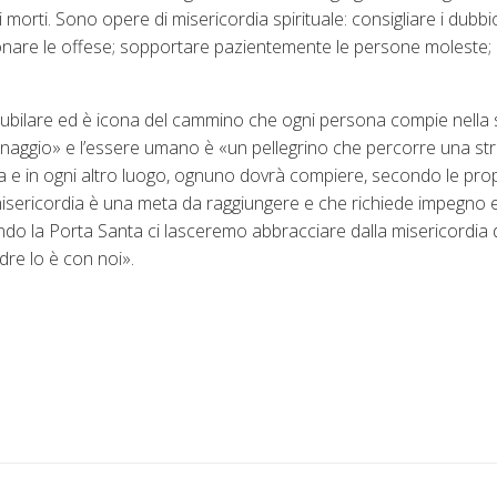
re i morti. Sono opere di misericordia spirituale: consigliare i dubb
perdonare le offese; sopportare pazientemente le persone moleste
e giubilare ed è icona del cammino che ogni persona compie nella
inaggio» e l’essere umano è «un pellegrino che percorre una str
e in ogni altro luogo, ognuno dovrà compiere, secondo le prop
isericordia è una meta da raggiungere e che richiede impegno e s
ando la Porta Santa ci lasceremo abbracciare dalla misericordia d
dre lo è con noi».