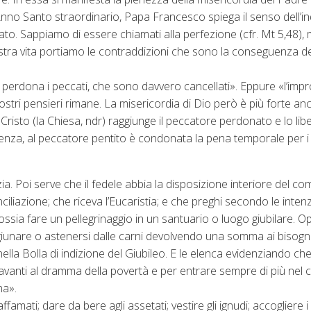
l’Anno Santo straordinario, Papa Francesco spiega il senso dell’i
cato. Sappiamo di essere chiamati alla perfezione (cfr. Mt 5,48)
ostra vita portiamo le contraddizioni che sono la conseguenza de
 perdona i peccati, che sono davvero cancellati». Eppure «l’imp
stri pensieri rimane. La misericordia di Dio però è più forte an
risto (la Chiesa, ndr) raggiunge il peccatore perdonato e lo lib
genza, al peccatore pentito è condonata la pena temporale per i 
ia. Poi serve che il fedele abbia la disposizione interiore del co
iliazione; che riceva l’Eucaristia; e che preghi secondo le inten
ossia fare un pellegrinaggio in un santuario o luogo giubilare. 
igiunare o astenersi dalle carni devolvendo una somma ai bisogn
nella Bolla di indizione del Giubileo. E le elenca evidenziando c
vanti al dramma della povertà e per entrare sempre di più nel 
na».
mati; dare da bere agli assetati; vestire gli ignudi; accogliere i