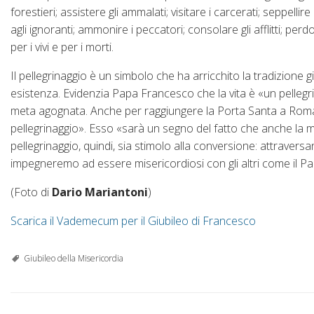
forestieri; assistere gli ammalati; visitare i carcerati; seppelli
agli ignoranti; ammonire i peccatori; consolare gli afflitti; 
per i vivi e per i morti.
Il pellegrinaggio è un simbolo che ha arricchito la tradizion
esistenza. Evidenzia Papa Francesco che la vita è «un pellegr
meta agognata. Anche per raggiungere la Porta Santa a Roma 
pellegrinaggio». Esso «sarà un segno del fatto che anche la m
pellegrinaggio, quindi, sia stimolo alla conversione: attravers
impegneremo ad essere misericordiosi con gli altri come il Pa
(Foto di
Dario Mariantoni
)
Scarica il Vademecum per il Giubileo di Francesco
Giubileo della Misericordia