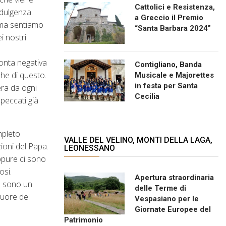
Cattolici e Resistenza,
ndulgenza.
a Greccio il Premio
, ma sentiamo
“Santa Barbara 2024”
i nostri
ronta negativa
Contigliano, Banda
che di questo.
Musicale e Majorettes
in festa per Santa
era da ogni
Cecilia
peccati già
mpleto
VALLE DEL VELINO, MONTI DELLA LAGA,
zioni del Papa.
LEONESSANO
Oppure ci sono
osi.
Apertura straordinaria
he sono un
delle Terme di
cuore del
Vespasiano per le
Giornate Europee del
Patrimonio