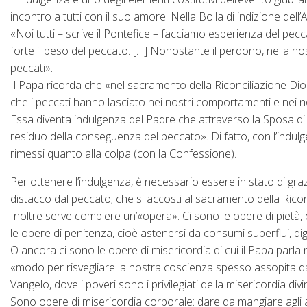
incontro a tutti con il suo amore. Nella Bolla di indizione del
«Noi tutti – scrive il Pontefice – facciamo esperienza del pec
forte il peso del peccato. […] Nonostante il perdono, nella n
peccati».
Il Papa ricorda che «nel sacramento della Riconciliazione Dio
che i peccati hanno lasciato nei nostri comportamenti e nei no
Essa diventa indulgenza del Padre che attraverso la Sposa di C
residuo della conseguenza del peccato». Di fatto, con l’indul
rimessi quanto alla colpa (con la Confessione).
Per ottenere l’indulgenza, è necessario essere in stato di graz
distacco dal peccato; che si accosti al sacramento della Riconc
Inoltre serve compiere un’«opera». Ci sono le opere di pietà, 
le opere di penitenza, cioè astenersi da consumi superflui, d
O ancora ci sono le opere di misericordia di cui il Papa parla 
«modo per risvegliare la nostra coscienza spesso assopita da
Vangelo, dove i poveri sono i privilegiati della misericordia divi
Sono opere di misericordia corporale: dare da mangiare agli affa