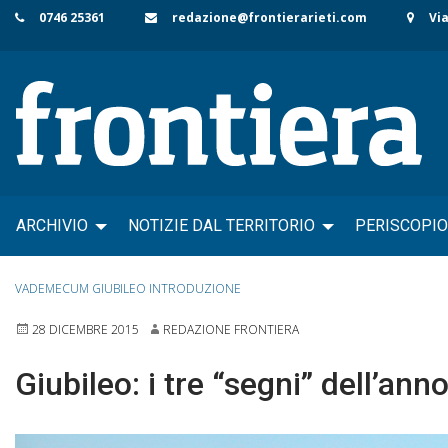
Skip
0746 25361
redazione@frontierarieti.com
Via
to
content
ARCHIVIO
NOTIZIE DAL TERRITORIO
PERISCOPIO
VADEMECUM GIUBILEO INTRODUZIONE
28 DICEMBRE 2015
REDAZIONE FRONTIERA
Giubileo: i tre “segni” dell’ann