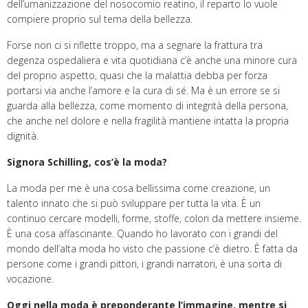
dell’umanizzazione del nosocomio reatino, il reparto lo vuole
compiere proprio sul tema della bellezza.
Forse non ci si riflette troppo, ma a segnare la frattura tra
degenza ospedaliera e vita quotidiana c’è anche una minore cura
del proprio aspetto, quasi che la malattia debba per forza
portarsi via anche l’amore e la cura di sé. Ma è un errore se si
guarda alla bellezza, come momento di integrità della persona,
che anche nel dolore e nella fragilità mantiene intatta la propria
dignità.
Signora Schilling, cos’è la moda?
La moda per me è una cosa bellissima come creazione, un
talento innato che si può sviluppare per tutta la vita. È un
continuo cercare modelli, forme, stoffe, colori da mettere insieme.
È una cosa affascinante. Quando ho lavorato con i grandi del
mondo dell’alta moda ho visto che passione c’è dietro. È fatta da
persone come i grandi pittori, i grandi narratori, è una sorta di
vocazione.
Oggi nella moda è preponderante l’immagine, mentre si