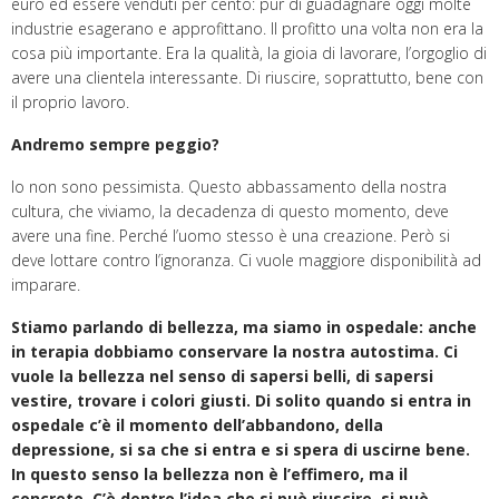
euro ed essere venduti per cento: pur di guadagnare oggi molte
industrie esagerano e approfittano. Il profitto una volta non era la
cosa più importante. Era la qualità, la gioia di lavorare, l’orgoglio di
avere una clientela interessante. Di riuscire, soprattutto, bene con
il proprio lavoro.
Andremo sempre peggio?
Io non sono pessimista. Questo abbassamento della nostra
cultura, che viviamo, la decadenza di questo momento, deve
avere una fine. Perché l’uomo stesso è una creazione. Però si
deve lottare contro l’ignoranza. Ci vuole maggiore disponibilità ad
imparare.
Stiamo parlando di bellezza, ma siamo in ospedale: anche
in terapia dobbiamo conservare la nostra autostima. Ci
vuole la bellezza nel senso di sapersi belli, di sapersi
vestire, trovare i colori giusti. Di solito quando si entra in
ospedale c’è il momento dell’abbandono, della
depressione, si sa che si entra e si spera di uscirne bene.
In questo senso la bellezza non è l’effimero, ma il
concreto. C’è dentro l’idea che si può riuscire, si può