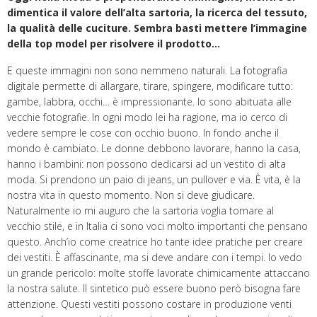
dimentica il valore dell’alta sartoria, la ricerca del tessuto,
la qualità delle cuciture. Sembra basti mettere l’immagine
della top model per risolvere il prodotto…
E queste immagini non sono nemmeno naturali. La fotografia
digitale permette di allargare, tirare, spingere, modificare tutto:
gambe, labbra, occhi… è impressionante. Io sono abituata alle
vecchie fotografie. In ogni modo lei ha ragione, ma io cerco di
vedere sempre le cose con occhio buono. In fondo anche il
mondo è cambiato. Le donne debbono lavorare, hanno la casa,
hanno i bambini: non possono dedicarsi ad un vestito di alta
moda. Si prendono un paio di jeans, un pullover e via. È vita, è la
nostra vita in questo momento. Non si deve giudicare.
Naturalmente io mi auguro che la sartoria voglia tornare al
vecchio stile, e in Italia ci sono voci molto importanti che pensano
questo. Anch’io come creatrice ho tante idee pratiche per creare
dei vestiti. È affascinante, ma si deve andare con i tempi. Io vedo
un grande pericolo: molte stoffe lavorate chimicamente attaccano
la nostra salute. Il sintetico può essere buono però bisogna fare
attenzione. Questi vestiti possono costare in produzione venti