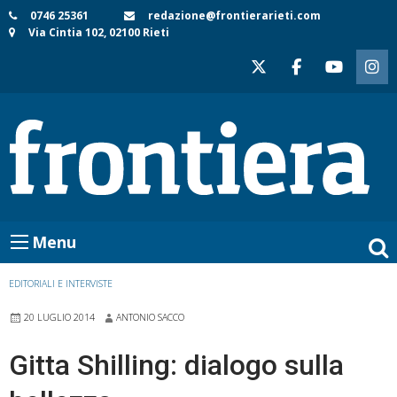
Skip
0746 25361
redazione@frontierarieti.com
Via Cintia 102, 02100 Rieti
to
content
Menu
EDITORIALI E INTERVISTE
20 LUGLIO 2014
ANTONIO SACCO
Gitta Shilling: dialogo sulla