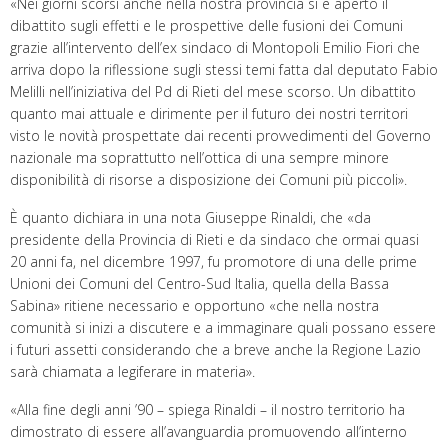
«Nei giorni scorsi anche nella nostra provincia si è aperto il
dibattito sugli effetti e le prospettive delle fusioni dei Comuni
grazie all’intervento dell’ex sindaco di Montopoli Emilio Fiori che
arriva dopo la riflessione sugli stessi temi fatta dal deputato Fabio
Melilli nell’iniziativa del Pd di Rieti del mese scorso. Un dibattito
quanto mai attuale e dirimente per il futuro dei nostri territori
visto le novità prospettate dai recenti provvedimenti del Governo
nazionale ma soprattutto nell’ottica di una sempre minore
disponibilità di risorse a disposizione dei Comuni più piccoli».
È quanto dichiara in una nota Giuseppe Rinaldi, che «da
presidente della Provincia di Rieti e da sindaco che ormai quasi
20 anni fa, nel dicembre 1997, fu promotore di una delle prime
Unioni dei Comuni del Centro-Sud Italia, quella della Bassa
Sabina» ritiene necessario e opportuno «che nella nostra
comunità si inizi a discutere e a immaginare quali possano essere
i futuri assetti considerando che a breve anche la Regione Lazio
sarà chiamata a legiferare in materia».
«Alla fine degli anni ’90 – spiega Rinaldi – il nostro territorio ha
dimostrato di essere all’avanguardia promuovendo all’interno