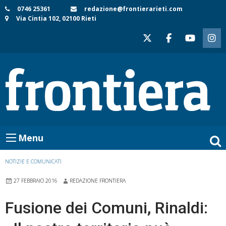
Skip
0746 25361
redazione@frontierarieti.com
Via Cintia 102, 02100 Rieti
to
content
Menu
NOTIZIE E COMUNICATI
27 FEBBRAIO 2016
REDAZIONE FRONTIERA
Fusione dei Comuni, Rinaldi: