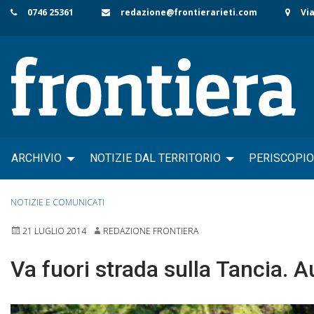
Skip
0746 25361
redazione@frontierarieti.com
Via
to
content
ARCHIVIO
NOTIZIE DAL TERRITORIO
PERISCOPIO
NOTIZIE E COMUNICATI
21 LUGLIO 2014
REDAZIONE FRONTIERA
Va fuori strada sulla Tancia. 