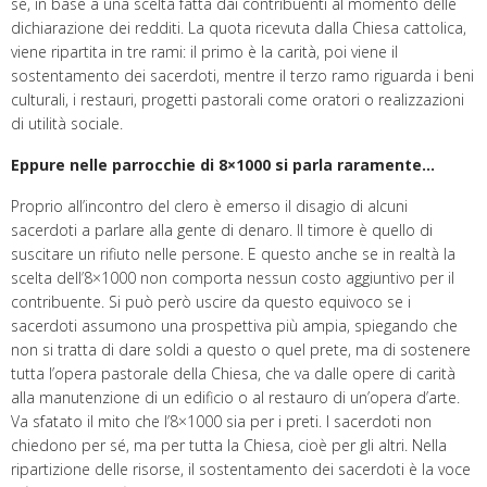
sé, in base a una scelta fatta dai contribuenti al momento delle
dichiarazione dei redditi. La quota ricevuta dalla Chiesa cattolica,
viene ripartita in tre rami: il primo è la carità, poi viene il
sostentamento dei sacerdoti, mentre il terzo ramo riguarda i beni
culturali, i restauri, progetti pastorali come oratori o realizzazioni
di utilità sociale.
Eppure nelle parrocchie di 8×1000 si parla raramente…
Proprio all’incontro del clero è emerso il disagio di alcuni
sacerdoti a parlare alla gente di denaro. Il timore è quello di
suscitare un rifiuto nelle persone. E questo anche se in realtà la
scelta dell’8×1000 non comporta nessun costo aggiuntivo per il
contribuente. Si può però uscire da questo equivoco se i
sacerdoti assumono una prospettiva più ampia, spiegando che
non si tratta di dare soldi a questo o quel prete, ma di sostenere
tutta l’opera pastorale della Chiesa, che va dalle opere di carità
alla manutenzione di un edificio o al restauro di un’opera d’arte.
Va sfatato il mito che l’8×1000 sia per i preti. I sacerdoti non
chiedono per sé, ma per tutta la Chiesa, cioè per gli altri. Nella
ripartizione delle risorse, il sostentamento dei sacerdoti è la voce