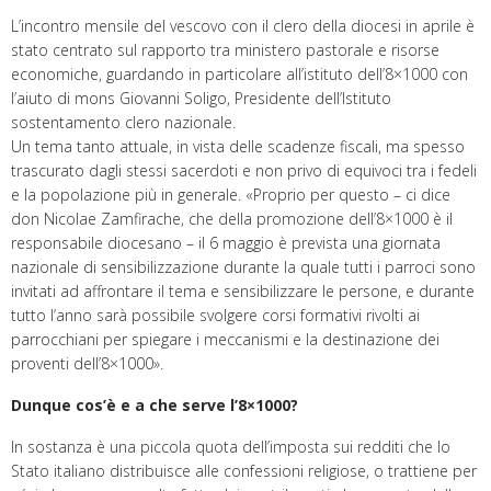
L’incontro mensile del vescovo con il clero della diocesi in aprile è
stato centrato sul rapporto tra ministero pastorale e risorse
economiche, guardando in particolare all’istituto dell’8×1000 con
l’aiuto di mons Giovanni Soligo, Presidente dell’Istituto
sostentamento clero nazionale.
Un tema tanto attuale, in vista delle scadenze fiscali, ma spesso
trascurato dagli stessi sacerdoti e non privo di equivoci tra i fedeli
e la popolazione più in generale. «Proprio per questo – ci dice
don Nicolae Zamfirache, che della promozione dell’8×1000 è il
responsabile diocesano – il 6 maggio è prevista una giornata
nazionale di sensibilizzazione durante la quale tutti i parroci sono
invitati ad affrontare il tema e sensibilizzare le persone, e durante
tutto l’anno sarà possibile svolgere corsi formativi rivolti ai
parrocchiani per spiegare i meccanismi e la destinazione dei
proventi dell’8×1000».
Dunque cos’è e a che serve l’8×1000?
In sostanza è una piccola quota dell’imposta sui redditi che lo
Stato italiano distribuisce alle confessioni religiose, o trattiene per