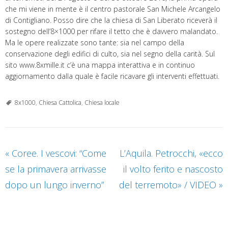
che mi viene in mente è il centro pastorale San Michele Arcangelo
di Contigliano. Posso dire che la chiesa di San Liberato riceverà il
sostegno dell’8×1000 per rifare il tetto che è davvero malandato.
Ma le opere realizzate sono tante: sia nel campo della
conservazione degli edifici di culto, sia nel segno della carità. Sul
sito www.8xmille.it c’è una mappa interattiva e in continuo
aggiornamento dalla quale è facile ricavare gli interventi effettuati.
8x1000
,
Chiesa Cattolica
,
Chiesa locale
«
Coree. I vescovi: “Come
L’Aquila. Petrocchi, «ecco
se la primavera arrivasse
il volto ferito e nascosto
dopo un lungo inverno”
del terremoto» / VIDEO
»