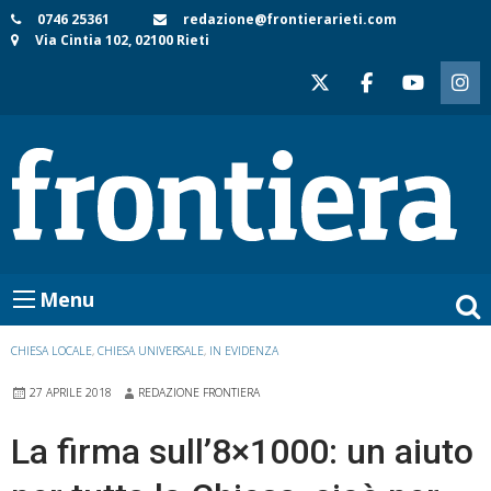
Skip
0746 25361
redazione@frontierarieti.com
Via Cintia 102, 02100 Rieti
to
content
Menu
CHIESA LOCALE
,
CHIESA UNIVERSALE
,
IN EVIDENZA
27 APRILE 2018
REDAZIONE FRONTIERA
La firma sull’8×1000: un aiuto