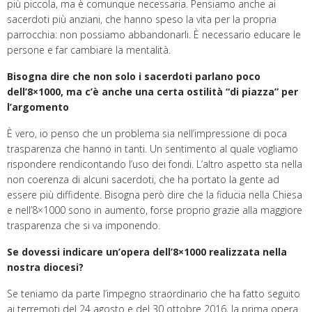
più piccola, ma è comunque necessaria. Pensiamo anche ai
sacerdoti più anziani, che hanno speso la vita per la propria
parrocchia: non possiamo abbandonarli. È necessario educare le
persone e far cambiare la mentalità.
Bisogna dire che non solo i sacerdoti parlano poco
dell’8×1000, ma c’è anche una certa ostilità “di piazza” per
l’argomento
È vero, io penso che un problema sia nell’impressione di poca
trasparenza che hanno in tanti. Un sentimento al quale vogliamo
rispondere rendicontando l’uso dei fondi. L’altro aspetto sta nella
non coerenza di alcuni sacerdoti, che ha portato la gente ad
essere più diffidente. Bisogna però dire che la fiducia nella Chiesa
e nell’8×1000 sono in aumento, forse proprio grazie alla maggiore
trasparenza che si va imponendo.
Se dovessi indicare un’opera dell’8×1000 realizzata nella
nostra diocesi?
Se teniamo da parte l’impegno straordinario che ha fatto seguito
ai terremoti del 24 agosto e del 30 ottobre 2016, la prima opera