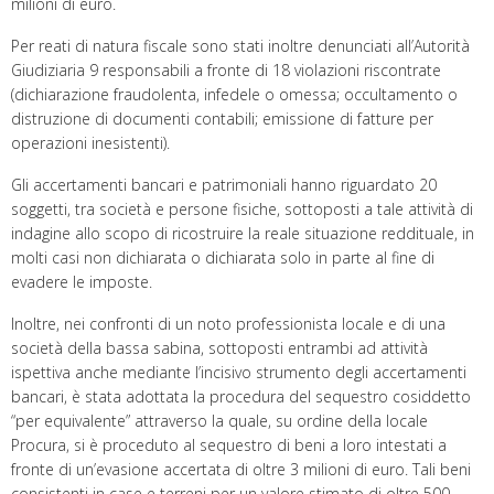
milioni di euro.
Per reati di natura fiscale sono stati inoltre denunciati all’Autorità
Giudiziaria 9 responsabili a fronte di 18 violazioni riscontrate
(dichiarazione fraudolenta, infedele o omessa; occultamento o
distruzione di documenti contabili; emissione di fatture per
operazioni inesistenti).
Gli accertamenti bancari e patrimoniali hanno riguardato 20
soggetti, tra società e persone fisiche, sottoposti a tale attività di
indagine allo scopo di ricostruire la reale situazione reddituale, in
molti casi non dichiarata o dichiarata solo in parte al fine di
evadere le imposte.
Inoltre, nei confronti di un noto professionista locale e di una
società della bassa sabina, sottoposti entrambi ad attività
ispettiva anche mediante l’incisivo strumento degli accertamenti
bancari, è stata adottata la procedura del sequestro cosiddetto
“per equivalente” attraverso la quale, su ordine della locale
Procura, si è proceduto al sequestro di beni a loro intestati a
fronte di un’evasione accertata di oltre 3 milioni di euro. Tali beni
consistenti in case e terreni per un valore stimato di oltre 500