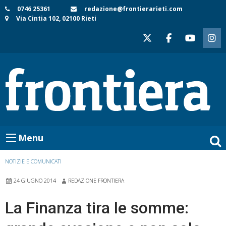
Skip
0746 25361
redazione@frontierarieti.com
Via Cintia 102, 02100 Rieti
to
content
Menu
NOTIZIE E COMUNICATI
24 GIUGNO 2014
REDAZIONE FRONTIERA
La Finanza tira le somme: