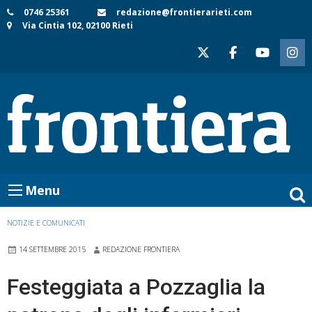
Skip
0746 25361
redazione@frontierarieti.com
Via Cintia 102, 02100 Rieti
to
content
Menu
NOTIZIE E COMUNICATI
14 SETTEMBRE 2015
REDAZIONE FRONTIERA
Festeggiata a Pozzaglia la