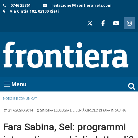
Skip
0746 25361
redazione@frontierarieti.com
Via Cintia 102, 02100 Rieti
to
content
Menu
NOTIZIE E COMUNICATI
21 AGOSTO 2014
SINISTRA ECOLOGIA E LIBERTÀ CIRCOLO DI FARA IN SABINA
Fara Sabina, Sel: programmi