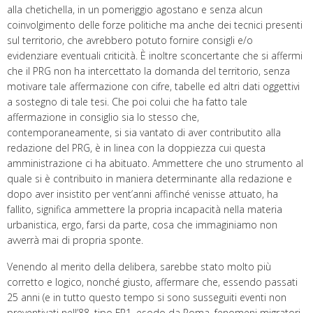
alla chetichella, in un pomeriggio agostano e senza alcun
coinvolgimento delle forze politiche ma anche dei tecnici presenti
sul territorio, che avrebbero potuto fornire consigli e/o
evidenziare eventuali criticità. È inoltre sconcertante che si affermi
che il PRG non ha intercettato la domanda del territorio, senza
motivare tale affermazione con cifre, tabelle ed altri dati oggettivi
a sostegno di tale tesi. Che poi colui che ha fatto tale
affermazione in consiglio sia lo stesso che,
contemporaneamente, si sia vantato di aver contributito alla
redazione del PRG, è in linea con la doppiezza cui questa
amministrazione ci ha abituato. Ammettere che uno strumento al
quale si è contribuito in maniera determinante alla redazione e
dopo aver insistito per vent’anni affinché venisse attuato, ha
fallito, significa ammettere la propria incapacità nella materia
urbanistica, ergo, farsi da parte, cosa che immaginiamo non
avverrà mai di propria sponte.
Venendo al merito della delibera, sarebbe stato molto più
corretto e logico, nonché giusto, affermare che, essendo passati
25 anni (e in tutto questo tempo si sono susseguiti eventi non
preventivati nell’88, tipo FR1, esodo da Roma, fenomeni migratori,