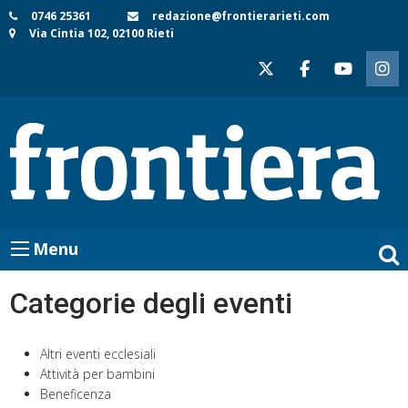
Skip
0746 25361
redazione@frontierarieti.com
Via Cintia 102, 02100 Rieti
to
content
Menu
Categorie degli eventi
Altri eventi ecclesiali
Attività per bambini
Beneficenza